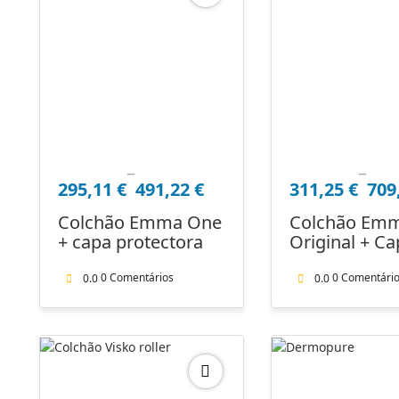
–
–
Price
Price
295,11
€
491,22
€
311,25
€
709
range:
range:
295,11 €
311,25 €
Colchão Emma One
Colchão Em
through
through
+ capa protectora
Original + C
491,22 €
709,00 €
Protectora
0 Comentários
0 Comentári
0.0
0.0