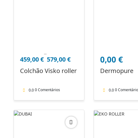
–
Price
0,00
€
459,00
€
579,00
€
range:
459,00 €
Colchão Visko roller
Dermopure
through
579,00 €
0 Comentários
0 Comentári
0.0
0.0