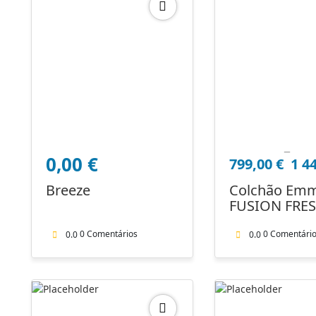
–
Price
0,00
€
799,00
€
1 4
range:
799,00 €
Breeze
Colchão Em
through
FUSION FRE
1
FOAM + OFE
449,00 €
ALMOFADA
0 Comentários
0 Comentári
0.0
0.0
MICROFIBRA 