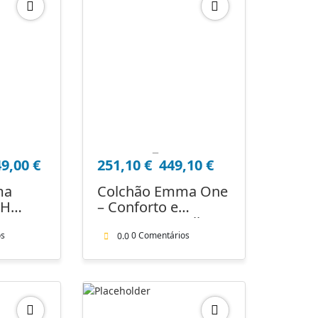
–
Price
49,00
€
251,10
€
449,10
€
range:
251,10 €
ma
Colchão Emma One
through
SH
– Conforto e
449,10 €
RTA
Suporte ao Melhor
Preço
os
0 Comentários
0.0
2.0