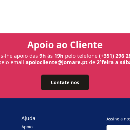
Apoio ao Cliente
-lhe apoio das
9h
às
19h
pelo telefone
(+351) 296 2
pelo email
apoiocliente@jomare.pt
de
2ªfeira a sá
Contate-nos
Ajuda
Assine a no
Apoio