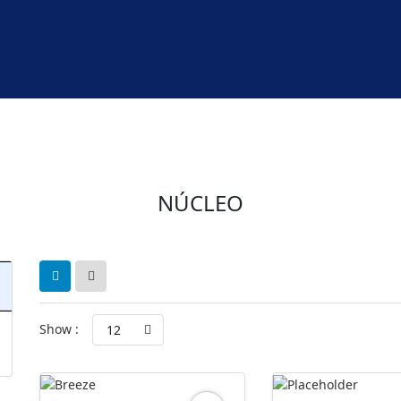
NÚCLEO
Show :
12
Preço
Preço
mínimo
máximo