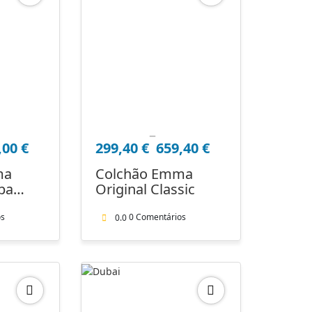
–
Price
,00
€
299,40
€
659,40
€
range:
299,40 €
ma
Colchão Emma
through
apa
Original Classic
659,40 €
os
0 Comentários
0.0