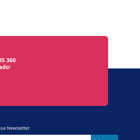
85 360
bado
!
ssa Newsletter