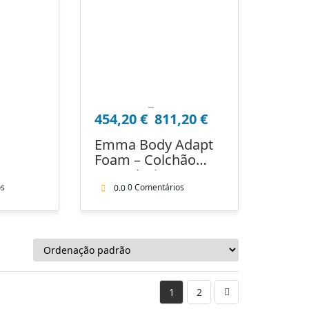
–
Price
454,20
€
811,20
€
range:
454,20 €
Emma Body Adapt
through
Foam – Colchão
811,20 €
Ergonómico e
Confortável
os
0 Comentários
0.0
1
2