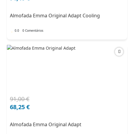
original
atual
era:
é:
Almofada Emma Original Adapt Cooling
102,00 €.
71,40 €.
0.0
0 Comentários
91,00
€
O
O
preço
preço
68,25
€
original
atual
era:
é:
Almofada Emma Original Adapt
91,00 €.
68,25 €.