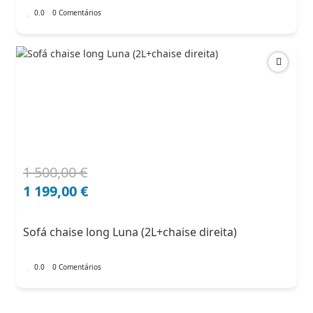
0.0
0 Comentários
1 500,00
€
O
O
preço
preço
1 199,00
€
original
atual
era:
é:
Sofá chaise long Luna (2L+chaise direita)
1
1
500,00 €.
199,00 €.
0.0
0 Comentários