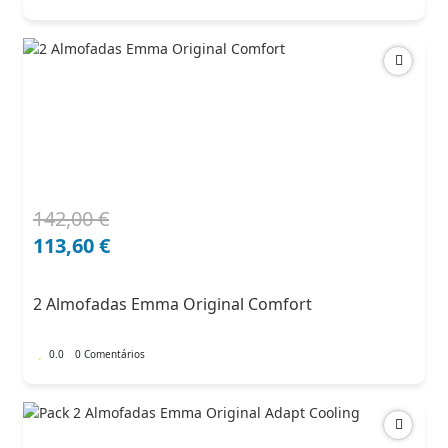
142,00
€
O
O
preço
preço
113,60
€
original
atual
era:
é:
2 Almofadas Emma Original Comfort
142,00 €.
113,60 €.
0.0
0 Comentários