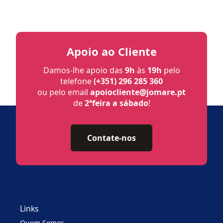
Apoio ao Cliente
Damos-lhe apoio das
9h
às
19h
pelo
telefone
(+351) 296 285 360
ou pelo email
apoiocliente@jomare.pt
de
2ªfeira a sábado
!
Contate-nos
Links
Quem Somos