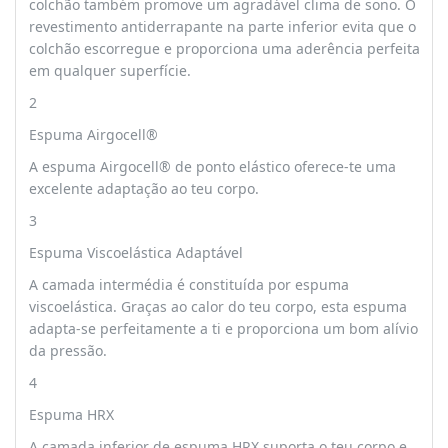
colchão também promove um agradável clima de sono. O
revestimento antiderrapante na parte inferior evita que o
colchão escorregue e proporciona uma aderência perfeita
em qualquer superfície.
2
Espuma Airgocell®
A espuma Airgocell® de ponto elástico oferece-te uma
excelente adaptação ao teu corpo.
3
Espuma Viscoelástica Adaptável
A camada intermédia é constituída por espuma
viscoelástica. Graças ao calor do teu corpo, esta espuma
adapta-se perfeitamente a ti e proporciona um bom alívio
da pressão.
4
Espuma HRX
A camada inferior de espuma HRX suporta o teu corpo e