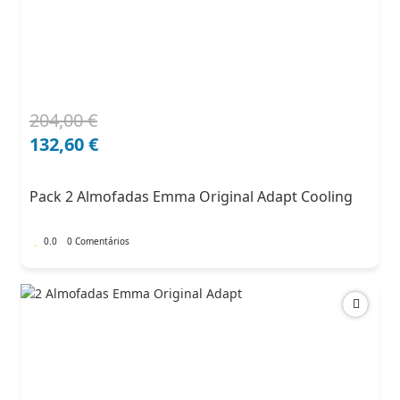
204,00
€
O
O
preço
preço
132,60
€
original
atual
era:
é:
Pack 2 Almofadas Emma Original Adapt Cooling
204,00 €.
132,60 €.
0.0
0 Comentários