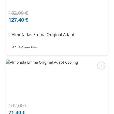
182,00
€
O
O
preço
preço
127,40
€
original
atual
era:
é:
2 Almofadas Emma Original Adapt
182,00 €.
127,40 €.
0.0
0 Comentários
102,00
€
O
O
preço
preço
71,40
€