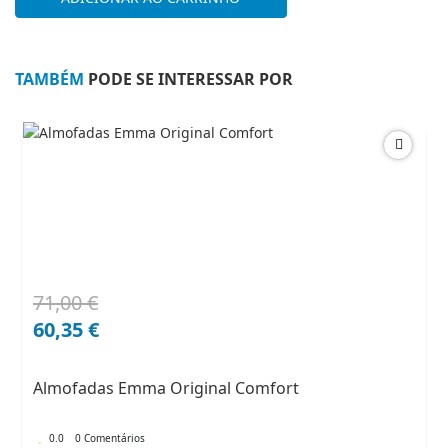
One
–
Conforto
e
TAMBÉM
PODE SE INTERESSAR POR
Suporte
ao
Melhor
Preço
71,00
€
O
O
preço
preço
60,35
€
original
atual
era:
é:
Almofadas Emma Original Comfort
71,00 €.
60,35 €.
0.0
0 Comentários