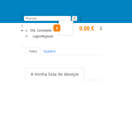
0,00
€
0
Olá,
Convidado
Login/Registar
Todos
Quadros
Não há nenhum item na lista de
desejos.
A minha lista de desejos