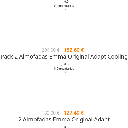
original
atual
0.0
0 Comentários
era:
é:
142,00 €.
113,60 €.
O
O
132,60
€
204,00
€
Pack 2 Almofadas Emma Original Adapt Cooling
preço
preço
original
atual
0.0
0 Comentários
era:
é:
204,00 €.
132,60 €.
O
O
127,40
€
182,00
€
2 Almofadas Emma Original Adapt
preço
preço
original
atual
0.0