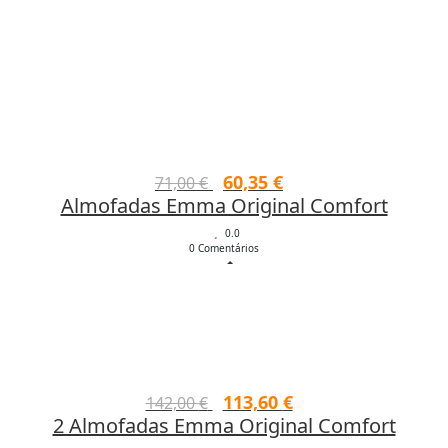
O
O
60,35
€
71,00
€
Almofadas Emma Original Comfort
preço
preço
original
atual
0.0
0 Comentários
era:
é:
71,00 €.
60,35 €.
O
O
113,60
€
142,00
€
2 Almofadas Emma Original Comfort
preço
preço