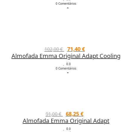
0 Comentários
era:
é:
182,00 €.
127,40 €.
O
O
71,40
€
102,00
€
Almofada Emma Original Adapt Cooling
preço
preço
original
atual
0.0
0 Comentários
era:
é:
102,00 €.
71,40 €.
O
O
68,25
€
91,00
€
Almofada Emma Original Adapt
preço
preço
original
atual
0.0