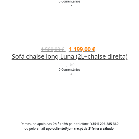
0 Comentários
era:
é:
91,00 €.
68,25 €.
O
O
1 199,00
€
1 500,00
€
Sofá chaise long Luna (2L+chaise direita)
preço
preço
original
atual
0.0
0 Comentários
era:
é:
1
1
500,00 €.
199,00 €.
Damos-lhe apoio das
9h
às
19h
pelo telefone
(+351) 296 285 360
ou pelo email
apoiocliente@jomare.pt
de
2ªfeira a sábado
!