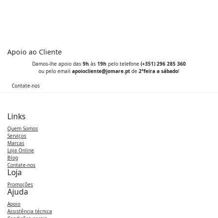
1
1
500,00 €.
199,00 €.
Apoio ao Cliente
Damos-lhe apoio das
9h
às
19h
pelo telefone
(+351) 296 285 360
ou pelo email
apoiocliente@jomare.pt
de
2ªfeira a sábado
!
Contate-nos
Links
Quem Somos
Serviços
Marcas
Loja Online
Blog
Contate-nos
Loja
Promoções
Ajuda
Apoio
Assistência técnica