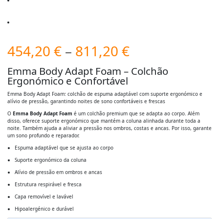
Price
454,20
€
–
811,20
€
range:
Emma Body Adapt Foam – Colchão
Ergonómico e Confortável
454,20 €
Emma Body Adapt Foam: colchão de espuma adaptável com suporte ergonómico e
alívio de pressão, garantindo noites de sono confortáveis e frescas
through
O
Emma Body Adapt Foam
é um colchão premium que se adapta ao corpo. Além
disso, oferece suporte ergonómico que mantém a coluna alinhada durante toda a
811,20 €
noite. Também ajuda a aliviar a pressão nos ombros, costas e ancas. Por isso, garante
um sono profundo e reparador.
Espuma adaptável que se ajusta ao corpo
Suporte ergonómico da coluna
Alívio de pressão em ombros e ancas
Estrutura respirável e fresca
Capa removível e lavável
Hipoalergénico e durável