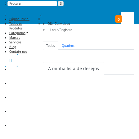
Página Inicial
0
Todos os
Olá,
Convidado
Produtos
Login/Registar
Categorias
Marcas
Serviços
Todos
Quadros
Blog
Não há nenhum item na lista de
Contate-nos
desejos.
A minha lista de desejos