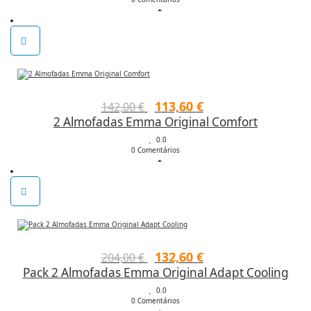
era:
é:
71,00 €.
60,35 €.
O
O
113,60
€
142,00
€
2 Almofadas Emma Original Comfort
preço
preço
original
0.0
atual
0 Comentários
era:
é:
142,00 €.
113,60 €.
O
O
132,60
€
204,00
€
Pack 2 Almofadas Emma Original Adapt Cooling
preço
preço
original
0.0
atual
0 Comentários