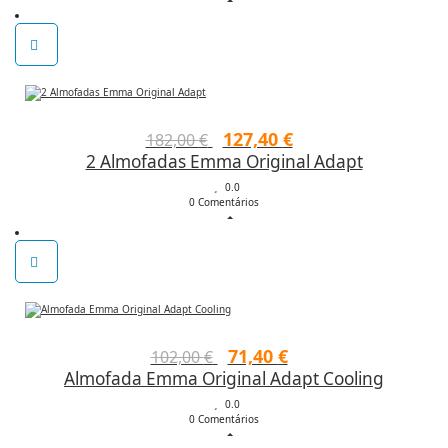
era:
é:
204,00 €.
132,60 €.
O
O
127,40
€
182,00
€
2 Almofadas Emma Original Adapt
preço
preço
original
0.0
atual
0 Comentários
era:
é:
182,00 €.
127,40 €.
O
O
71,40
€
102,00
€
Almofada Emma Original Adapt Cooling
preço
preço
original
0.0
atual
0 Comentários
era:
é: