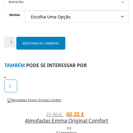
Avaliações
Medida
Quantidade
de
ADICIONAR AO CARRINHO
Emma
Body
Adapt
Foam
TAMBÉM
PODE SE INTERESSAR POR
–
Colchão
Ergonómico
e
Confortável
O
O
60,35
€
71,00
€
Almofadas Emma Original Comfort
preço
preço
original
0.0
atual
0 Comentários