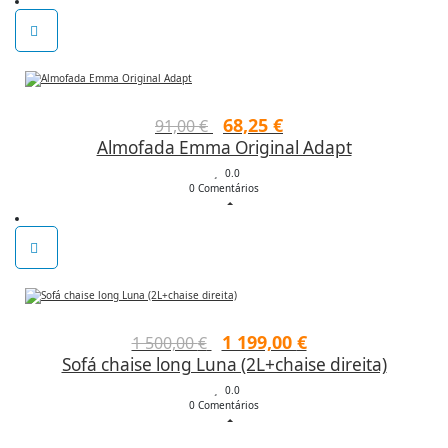
102,00 €.
71,40 €.
O
O
68,25
€
91,00
€
Almofada Emma Original Adapt
preço
preço
original
0.0
atual
0 Comentários
era:
é:
91,00 €.
68,25 €.
O
O
1 199,00
€
1 500,00
€
Sofá chaise long Luna (2L+chaise direita)
preço
preço
original
0.0
atual
0 Comentários
era:
é: