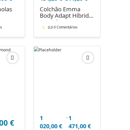
454,20 €
molas
Colchão Emma
through
Body Adapt Híbrido
811,20 €
| Conforto e
Suporte
os
0 Comentários
0.0
–
Price
1
1
,00
€
range:
020,00
€
471,00
€
1