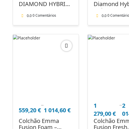
099,00 €
through
DIAMOND HYBRID
Diamond Hyb
through
1
+ OFERTA
Deluxe — O
1
284,60 €
ALMOFADA
máximo conf
0 Comentários
0 Comentári
0.0
0.0
799,00 €
MICROFIBRA 2.0
performance
sono
–
–
Price
Price
1
2
559,20
€
1 014,60
€
range:
range:
279,00
€
01
559,20 €
1
Colchão Emma
Colchão Em
through
279,00 €
Fusion Foam –
Fusion Fresh