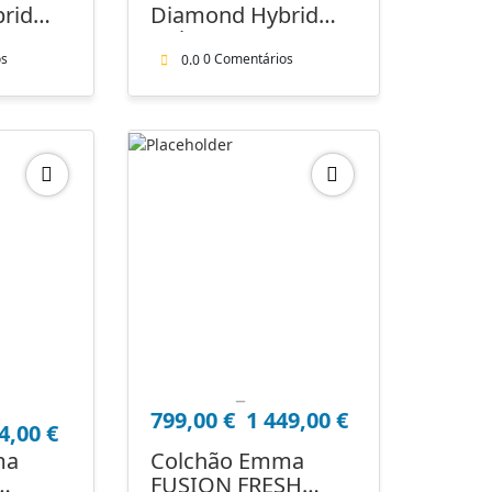
753,00 €
rid
Diamond Hybrid
through
Deluxe + 2
2
orto e
almofadas
os
0 Comentários
0.0
153,00 €
 do
Premium
–
Price
799,00
€
1 449,00
€
range:
4,00
€
799,00 €
ma
Colchão Emma
through
FUSION FRESH