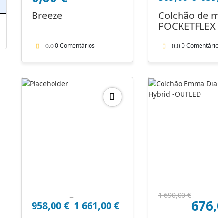
569,00 €
Breeze
Colchão de 
through
POCKETFLEX
Preço
Preço
659,00 €
mínimo
máximo
0 Comentários
0 Comentári
0.0
0.0
–
Price
O
O
1 690,00
€
676
958,00
€
1 661,00
€
range:
preço
preço
958,00 €
original
atual