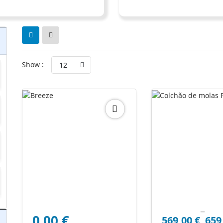
Show :
12
–
Price
0,00
€
569,00
€
659
range: