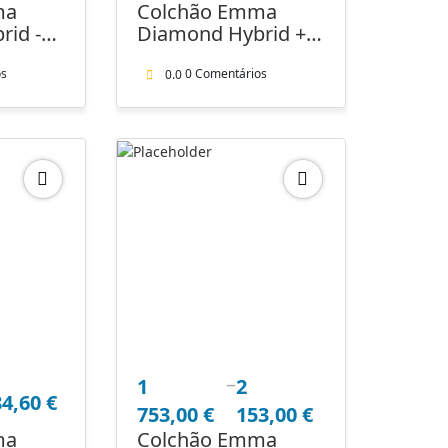
ma
Colchão Emma
020,00 €
id -
Diamond Hybrid +
through
capa protectora
1
os
0 Comentários
0.0
471,00 €
–
Price
1
2
84,60
€
range:
753,00
€
153,00
€
1
ma
Colchão Emma