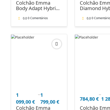
Colchão Emma
Colchão Em
through
era:
é:
Body Adapt Hybrido
Diamond Hybr
1
1
676,00 €.
+ capa protetora
OUTLED
661,00 €
690,00 €.
0 Comentários
0 Comentári
0.0
0.0
–
–
Price
Price
1
1
784,80
€
1 2
range:
range:
099,00
€
799,00
€
1
784,80 €
Colchão Emma
Colchão Em