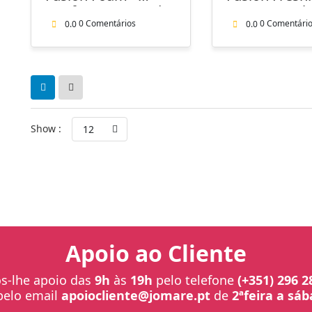
1
through
Conforto Avançado
Espuma + Al
014,60 €
2
em Espuma
Premium
0 Comentários
0 Comentári
0.0
0.0
014,00 €
Show :
12
Apoio ao Cliente
-lhe apoio das
9h
às
19h
pelo telefone
(+351) 296 2
pelo email
apoiocliente@jomare.pt
de
2ªfeira a sá