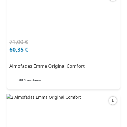
71,00
€
O
O
preço
preço
60,35
€
original
atual
era:
é:
Almofadas Emma Original Comfort
71,00 €.
60,35 €.
0.0
0 Comentários