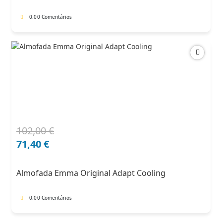
0.0
0 Comentários
102,00
€
O
O
preço
preço
71,40
€
original
atual
era:
é:
Almofada Emma Original Adapt Cooling
102,00 €.
71,40 €.
0.0
0 Comentários