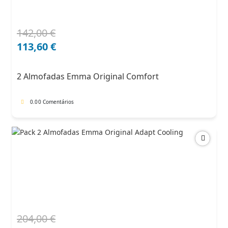
142,00
€
O
O
preço
preço
113,60
€
original
atual
era:
é:
2 Almofadas Emma Original Comfort
142,00 €.
113,60 €.
0.0
0 Comentários
204,00
€
O
O