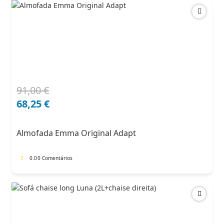
91,00
€
O
O
preço
preço
68,25
€
original
atual
era:
é:
Almofada Emma Original Adapt
91,00 €.
68,25 €.
0.0
0 Comentários