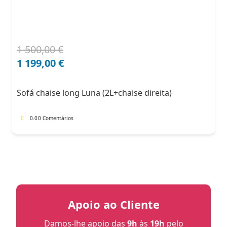
1 500,00
€
O
O
preço
preço
1 199,00
€
original
atual
era:
é:
Sofá chaise long Luna (2L+chaise direita)
1
1
500,00 €.
199,00 €.
0.0
0 Comentários
Apoio ao Cliente
Damos-lhe apoio das
9h
às
19h
pelo