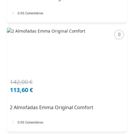
71,00 €.
60,35 €.
0.0
0 Comentários
142,00
€
O
O
preço
preço
113,60
€
original
atual
era:
é:
2 Almofadas Emma Original Comfort
142,00 €.
113,60 €.
0.0
0 Comentários