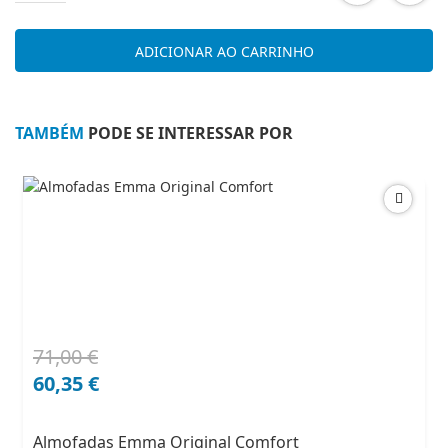
Almofada
Emma
ADICIONAR AO CARRINHO
Original
Adapt
TAMBÉM
PODE SE INTERESSAR POR
71,00
€
O
O
preço
preço
60,35
€
original
atual
era:
é:
Almofadas Emma Original Comfort