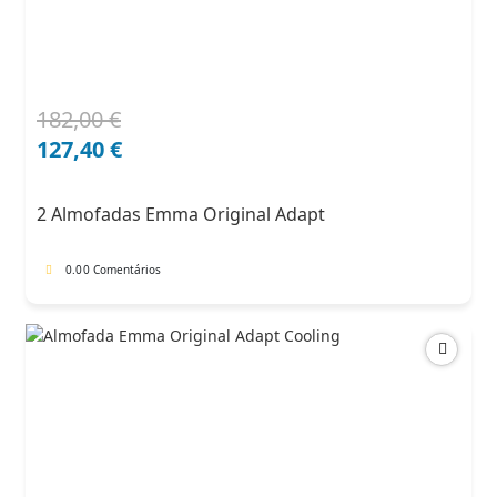
182,00
€
O
O
preço
preço
127,40
€
original
atual
era:
é:
2 Almofadas Emma Original Adapt
182,00 €.
127,40 €.
0.0
0 Comentários