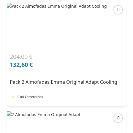
204,00
€
O
O
preço
preço
132,60
€
original
atual
era:
é:
Pack 2 Almofadas Emma Original Adapt Cooling
204,00 €.
132,60 €.
0.0
0 Comentários