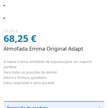
O
O
91,00
€
preço
preço
68,25
€
original
atual
era:
é:
Almofada Emma Original Adapt
91,00 €.
68,25 €.
A nossa icónica almofada de espuma para um suporte
perfeito
Para todas as posições de dormir
Altura e firmeza ajustáveis
Extra-respirável e ultra-durável