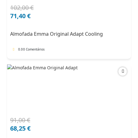
102,00
€
O
O
preço
preço
71,40
€
original
atual
era:
é:
Almofada Emma Original Adapt Cooling
102,00 €.
71,40 €.
0.0
0 Comentários
91,00
€
O
O
preço
preço
68,25
€
original
atual