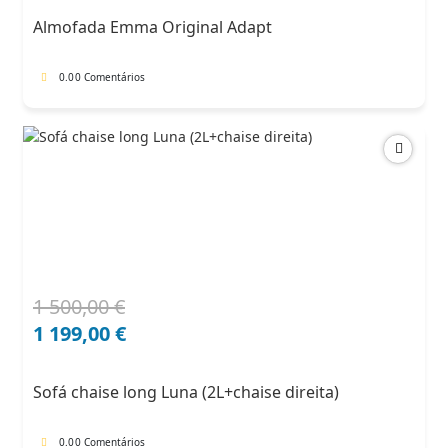
era:
é:
Almofada Emma Original Adapt
91,00 €.
68,25 €.
0.0
0 Comentários
1 500,00
€
O
O
preço
preço
1 199,00
€
original
atual
era:
é:
Sofá chaise long Luna (2L+chaise direita)
1
1
500,00 €.
199,00 €.
0.0
0 Comentários