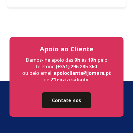
Apoio ao Cliente
Damos-lhe apoio das
9h
às
19h
pelo
telefone
(+351) 296 285 360
ou pelo email
apoiocliente@jomare.pt
de
2ªfeira a sábado
!
Contate-nos