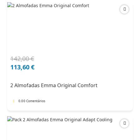
142,00
€
O
O
preço
preço
113,60
€
original
atual
era:
é:
2 Almofadas Emma Original Comfort
142,00 €.
113,60 €.
0.0
0 Comentários