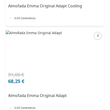
era:
é:
Almofada Emma Original Adapt Cooling
102,00 €.
71,40 €.
0.0
0 Comentários
91,00
€
O
O
preço
preço
68,25
€
original
atual
era:
é:
Almofada Emma Original Adapt
91,00 €.
68,25 €.
0.0
0 Comentários