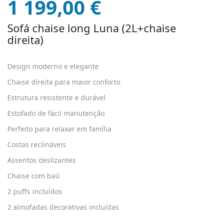
preço
preço
1 199,00
€
original
atual
era:
é:
Sofá chaise long Luna (2L+chaise
1
1
direita)
500,00 €.
199,00 €.
Design moderno e elegante
Chaise direita para maior conforto
Estrutura resistente e durável
Estofado de fácil manutenção
Perfeito para relaxar em família
Costas reclináveis
Assentos deslizantes
Chaise com baú
2 puffs incluídos
2 almofadas decorativas incluídas