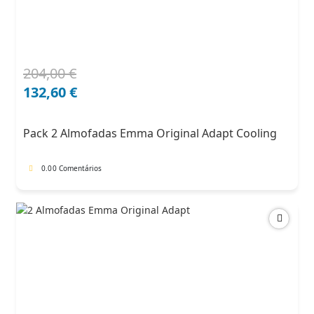
204,00
€
O
O
preço
preço
132,60
€
original
atual
era:
é:
Pack 2 Almofadas Emma Original Adapt Cooling
204,00 €.
132,60 €.
0.0
0 Comentários