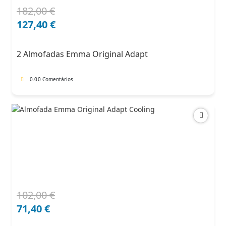
182,00
€
O
O
preço
preço
127,40
€
original
atual
era:
é:
2 Almofadas Emma Original Adapt
182,00 €.
127,40 €.
0.0
0 Comentários
102,00
€
O
O
preço
preço
71,40
€
original
atual