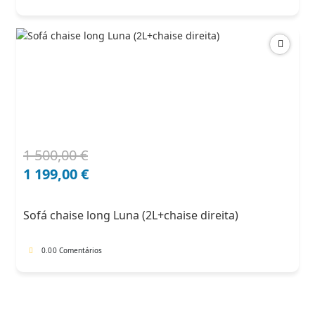
1 500,00
€
O
O
preço
preço
1 199,00
€
original
atual
era:
é:
Sofá chaise long Luna (2L+chaise direita)
1
1
500,00 €.
199,00 €.
0.0
0 Comentários