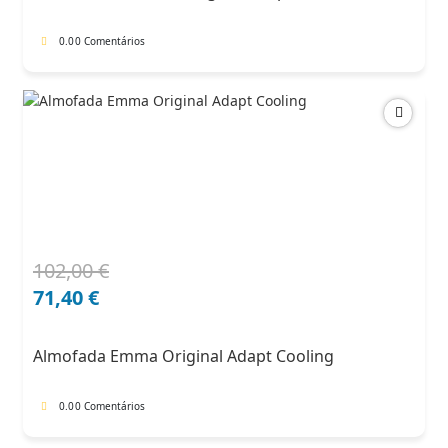
0.0
0 Comentários
102,00
€
O
O
preço
preço
71,40
€
original
atual
era:
é:
Almofada Emma Original Adapt Cooling
102,00 €.
71,40 €.
0.0
0 Comentários