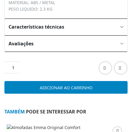
MATERIAL: ABS / METAL
PESO LIQUIDO: 2.3 KG
Características técnicas
Avaliações
Quantidade
de
VENTOINHA
EDM
ADICIONAR AO CARRINHO
MESA
40CM
45W
33964
TAMBÉM
PODE SE INTERESSAR POR