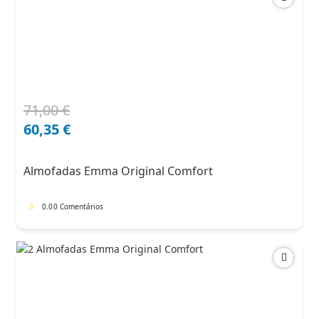
71,00
€
O
O
preço
preço
60,35
€
original
atual
era:
é:
Almofadas Emma Original Comfort
71,00 €.
60,35 €.
0.0
0 Comentários