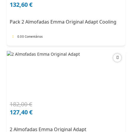
preço
preço
132,60
€
original
atual
era:
é:
Pack 2 Almofadas Emma Original Adapt Cooling
204,00 €.
132,60 €.
0.0
0 Comentários
182,00
€
O
O
preço
preço
127,40
€
original
atual
era:
é:
2 Almofadas Emma Original Adapt
182,00 €.
127,40 €.