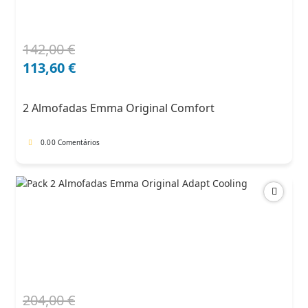
142,00
€
O
O
preço
preço
113,60
€
original
atual
era:
é:
2 Almofadas Emma Original Comfort
142,00 €.
113,60 €.
0.0
0 Comentários
204,00
€
O
O