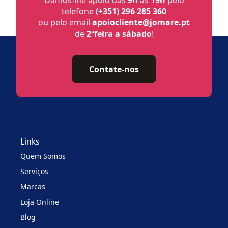
Damos-lhe apoio das
9h
às
19h
pelo
telefone
(+351) 296 285 360
ou pelo email
apoiocliente@jomare.pt
de
2ªfeira a sábado
!
Contate-nos
Links
Quem Somos
Serviços
Marcas
Loja Online
Blog