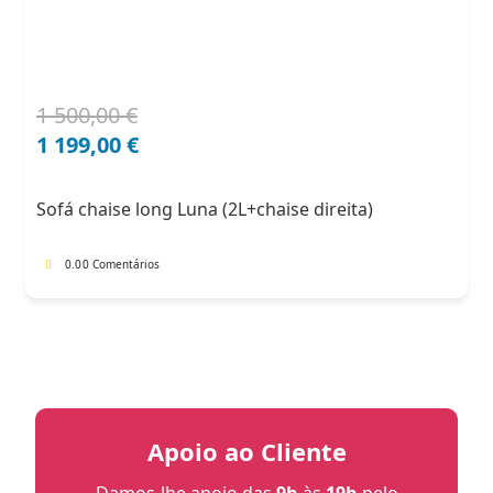
1 500,00
€
O
O
preço
preço
1 199,00
€
original
atual
era:
é:
Sofá chaise long Luna (2L+chaise direita)
1
1
500,00 €.
199,00 €.
0.0
0 Comentários
Apoio ao Cliente