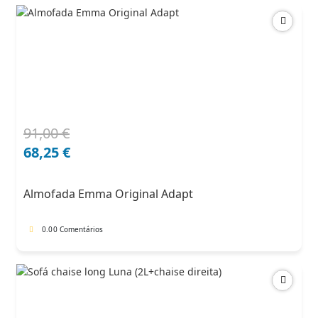
91,00
€
O
O
preço
preço
68,25
€
original
atual
era:
é:
Almofada Emma Original Adapt
91,00 €.
68,25 €.
0.0
0 Comentários