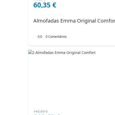
60,35
€
preço
preço
original
atual
era:
é:
Almofadas Emma Original Comfor
71,00 €.
60,35 €.
0.0
0 Comentários
O
O
142,00
€