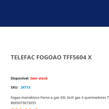
TELEFAC FOGOAO TFF5604 X
Disponível:
Sem stock
SKU:
24713
Fogao monobloco Forno a gas 43L Grill gas 4 queimadore
8695073073055