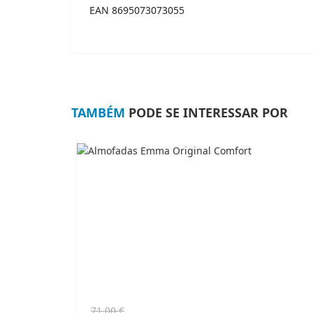
EAN 8695073073055
TAMBÉM
PODE SE INTERESSAR POR
O
O
71,00
€