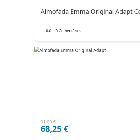
era:
é:
Almofada Emma Original Adapt C
102,00 €.
71,40 €.
0.0
0 Comentários
O
O
91,00
€
68,25
€
preço
preço
original
atual