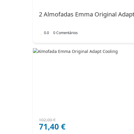
original
atual
era:
é:
2 Almofadas Emma Original Adap
182,00 €.
127,40 €.
0.0
0 Comentários
O
O
102,00
€
71,40
€
preço
preço
original
atual