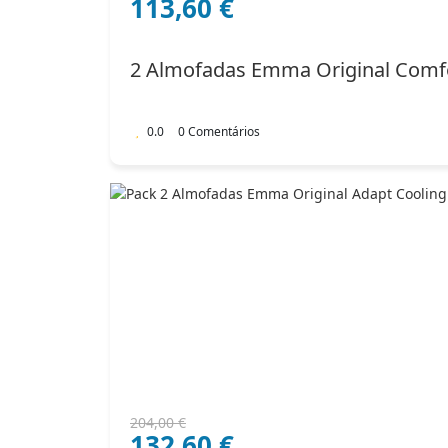
113,60
€
preço
preço
original
atual
era:
é:
2 Almofadas Emma Original Comf
142,00 €.
113,60 €.
0.0
0 Comentários
O
O
204,00
€
132,60
€
preço
preço