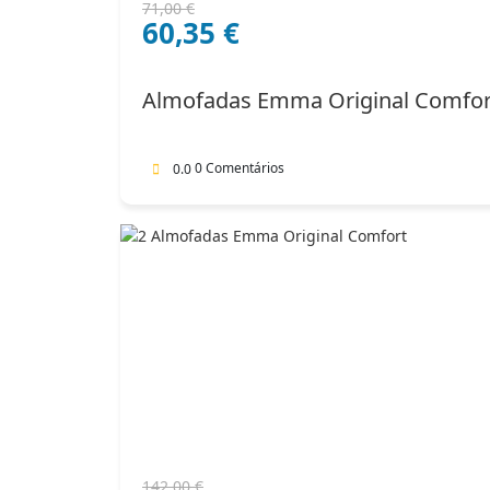
O
O
71,00
€
60,35
€
preço
preço
original
atual
era:
é:
Almofadas Emma Original Comfor
71,00 €.
60,35 €.
0 Comentários
0.0
O
O
142,00
€