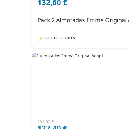
132,60
€
preço
preço
original
atual
era:
é:
Pack 2 Almofadas Emma Original 
204,00 €.
132,60 €.
0 Comentários
0.0
O
O
182,00
€
127,40
€
preço
preço