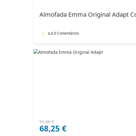
original
atual
era:
é:
Almofada Emma Original Adapt C
102,00 €.
71,40 €.
0 Comentários
0.0
O
O
91,00
€
68,25
€
preço
preço
original
atual