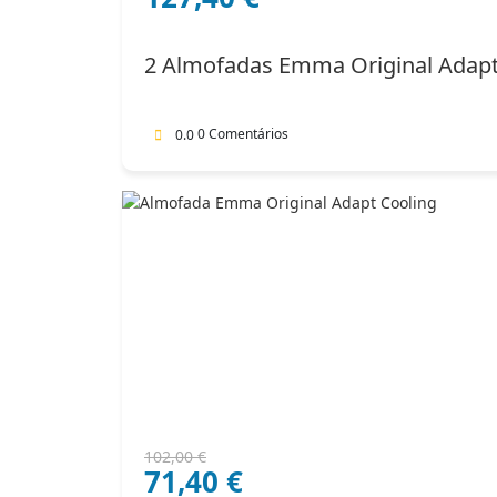
original
atual
era:
é:
2 Almofadas Emma Original Adap
182,00 €.
127,40 €.
0 Comentários
0.0
O
O
102,00
€
71,40
€
preço
preço