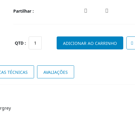
Partilhar :
Quantidade
ADICIONAR AO CARRINHO
de
STRATOS
Floor
Lamp
CAS TÉCNICAS
AVALIAÇÕES
LED
5W
3000K
425LM
Silvergrey
rgrey