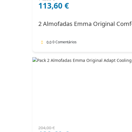
113,60
€
preço
preço
original
atual
era:
é:
2 Almofadas Emma Original Comf
142,00 €.
113,60 €.
0 Comentários
0.0
O
O
204,00
€