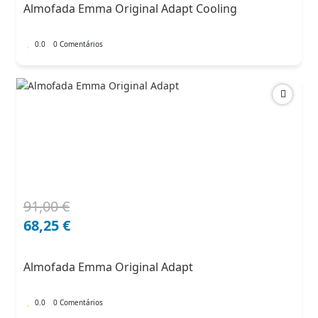
Almofada Emma Original Adapt Cooling
102,00 €.
71,40 €.
0.0
0 Comentários
91,00
€
O
O
preço
preço
68,25
€
original
atual
era:
é:
Almofada Emma Original Adapt
91,00 €.
68,25 €.
0.0
0 Comentários