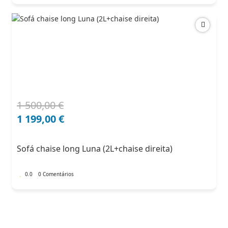
1 500,00
€
O
O
preço
preço
1 199,00
€
original
atual
era:
é:
Sofá chaise long Luna (2L+chaise direita)
1
1
500,00 €.
199,00 €.
0.0
0 Comentários