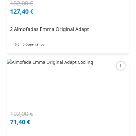
182,00
€
O
O
preço
preço
127,40
€
original
atual
era:
é:
2 Almofadas Emma Original Adapt
182,00 €.
127,40 €.
0.0
0 Comentários
102,00
€
O
O
preço
preço
71,40
€
original
atual
era:
é: