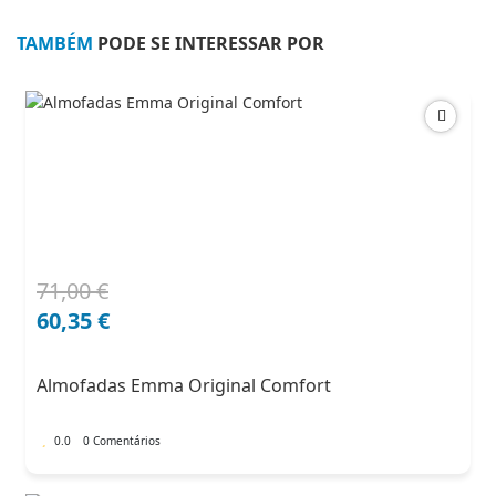
TAMBÉM
PODE SE INTERESSAR POR
71,00
€
O
O
preço
preço
60,35
€
original
atual
era:
é:
Almofadas Emma Original Comfort
71,00 €.
60,35 €.
0.0
0 Comentários