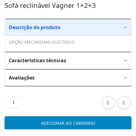
Sofá reclinável Vagner 1+2+3
Descrição do produto
OPÇÃO MECANISMO ELECTRICO
Características técnicas
Avaliações
Quantidade
de
Sofá
reclinável
ADICIONAR AO CARRINHO
Vagner
1+2+3