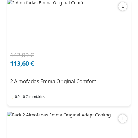
142,00
€
O
O
preço
preço
113,60
€
original
atual
era:
é:
2 Almofadas Emma Original Comfort
142,00 €.
113,60 €.
0.0
0 Comentários