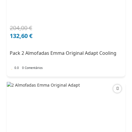
204,00
€
O
O
preço
preço
132,60
€
original
atual
era:
é:
Pack 2 Almofadas Emma Original Adapt Cooling
204,00 €.
132,60 €.
0.0
0 Comentários