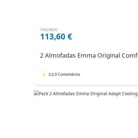
O
O
142,00
€
113,60
€
preço
preço
original
atual
era:
é:
2 Almofadas Emma Original Comf
142,00 €.
113,60 €.
0 Comentários
0.0