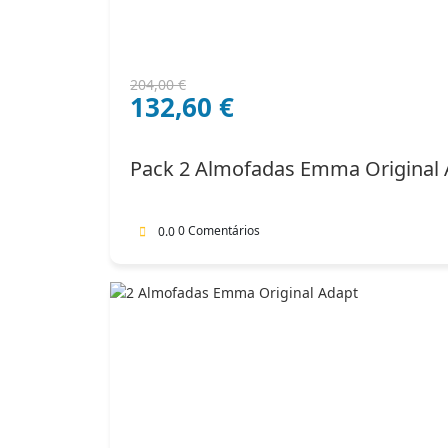
O
O
204,00
€
132,60
€
preço
preço
original
atual
era:
é:
Pack 2 Almofadas Emma Original 
204,00 €.
132,60 €.
0 Comentários
0.0