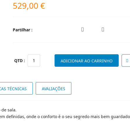
529,00
€
Partilhar :
Quantidade
ADICIONAR AO CARRINHO
de
Sofá
Mistik
2lugares
CAS TÉCNICAS
AVALIAÇÕES
 de sala.
em definidas, onde o conforto é o seu segredo mais bem guardado