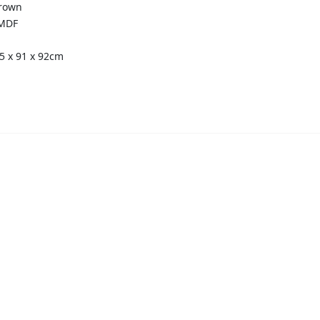
Brown
 MDF
55 x 91 x 92cm