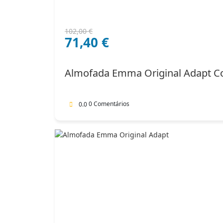
O
O
102,00
€
71,40
€
preço
preço
original
atual
era:
é:
Almofada Emma Original Adapt C
102,00 €.
71,40 €.
0 Comentários
0.0