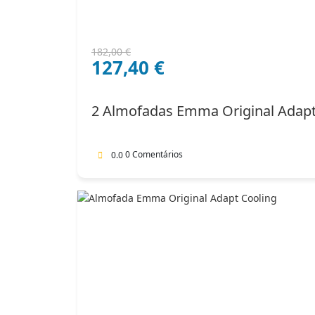
O
O
182,00
€
127,40
€
preço
preço
original
atual
era:
é:
2 Almofadas Emma Original Adap
182,00 €.
127,40 €.
0 Comentários
0.0