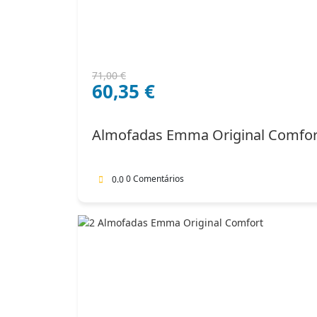
O
O
71,00
€
60,35
€
preço
preço
original
atual
era:
é:
Almofadas Emma Original Comfor
71,00 €.
60,35 €.
0 Comentários
0.0