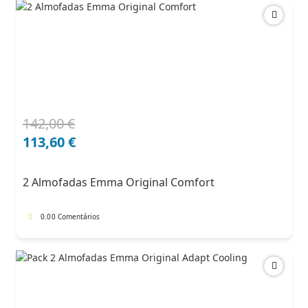
142,00
€
O
O
preço
preço
113,60
€
original
atual
era:
é:
2 Almofadas Emma Original Comfort
142,00 €.
113,60 €.
0.0
0 Comentários