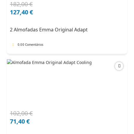
182,00
€
O
O
preço
preço
127,40
€
original
atual
era:
é:
2 Almofadas Emma Original Adapt
182,00 €.
127,40 €.
0.0
0 Comentários
102,00
€
O
O
preço
preço
71,40
€
original
atual