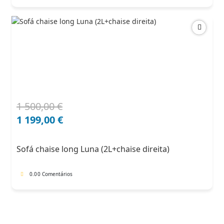
1 500,00
€
O
O
preço
preço
1 199,00
€
original
atual
era:
é:
Sofá chaise long Luna (2L+chaise direita)
1
1
500,00 €.
199,00 €.
0.0
0 Comentários