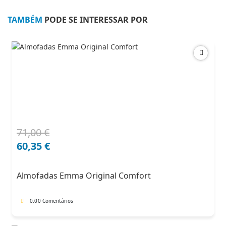
TAMBÉM
PODE SE INTERESSAR POR
71,00
€
O
O
preço
preço
60,35
€
original
atual
era:
é:
Almofadas Emma Original Comfort
71,00 €.
60,35 €.
0.0
0 Comentários