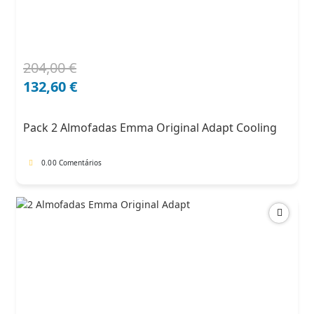
204,00
€
O
O
preço
preço
132,60
€
original
atual
era:
é:
Pack 2 Almofadas Emma Original Adapt Cooling
204,00 €.
132,60 €.
0.0
0 Comentários