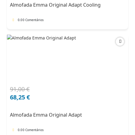
era:
é:
Almofada Emma Original Adapt Cooling
102,00 €.
71,40 €.
0.0
0 Comentários
91,00
€
O
O
preço
preço
68,25
€
original
atual
era:
é:
Almofada Emma Original Adapt
91,00 €.
68,25 €.
0.0
0 Comentários