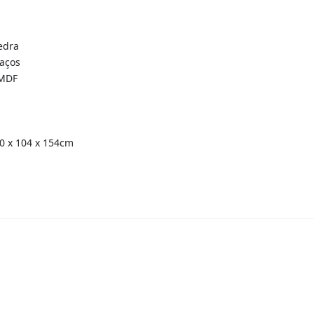
edra
raços
 MDF
90 x 104 x 154cm