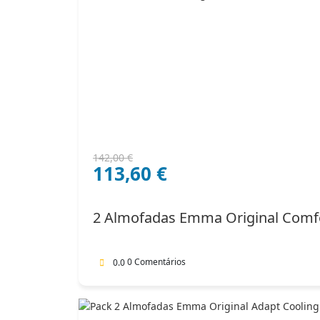
O
O
142,00
€
113,60
€
preço
preço
original
atual
era:
é:
2 Almofadas Emma Original Comf
142,00 €.
113,60 €.
0 Comentários
0.0