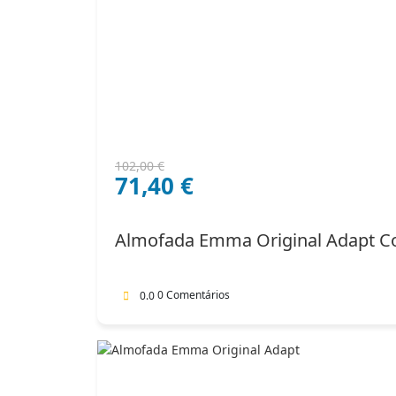
O
O
102,00
€
71,40
€
preço
preço
original
atual
era:
é:
Almofada Emma Original Adapt C
102,00 €.
71,40 €.
0 Comentários
0.0