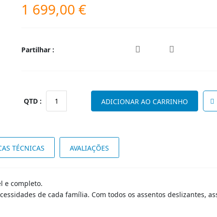
1 699,00
€
Partilhar :
Quantidade
ADICIONAR AO CARRINHO
de
Sofá
Cadmus
3L
CAS TÉCNICAS
AVALIAÇÕES
el e completo.
cessidades de cada família. Com todos os assentos deslizantes, as