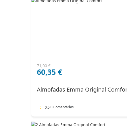
O
O
71,00
€
60,35
€
preço
preço
original
atual
era:
é:
Almofadas Emma Original Comfor
71,00 €.
60,35 €.
0 Comentários
0.0