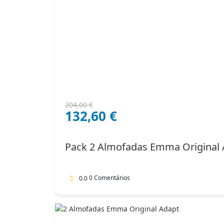
O
O
204,00
€
132,60
€
preço
preço
original
atual
era:
é:
Pack 2 Almofadas Emma Original 
204,00 €.
132,60 €.
0 Comentários
0.0