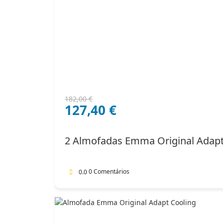
O
O
182,00
€
127,40
€
preço
preço
original
atual
era:
é:
2 Almofadas Emma Original Adap
182,00 €.
127,40 €.
0 Comentários
0.0