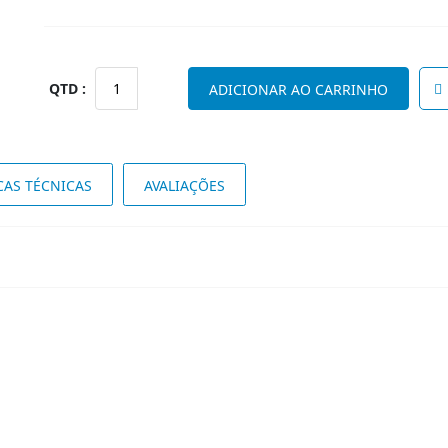
Quantidade
ADICIONAR AO CARRINHO
de
SALA
ESTAR
MONACO
CAS TÉCNICAS
AVALIAÇÕES
BRANCO