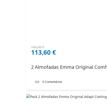
O
O
142,00
€
113,60
€
preço
preço
original
atual
era:
é:
2 Almofadas Emma Original Comf
142,00 €.
113,60 €.
0.0
0 Comentários