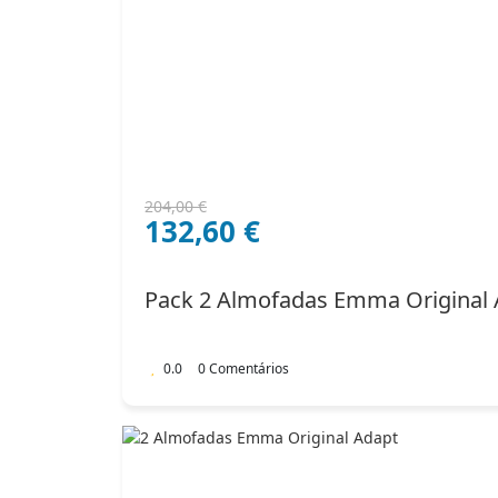
O
O
204,00
€
132,60
€
preço
preço
original
atual
era:
é:
Pack 2 Almofadas Emma Original 
204,00 €.
132,60 €.
0.0
0 Comentários