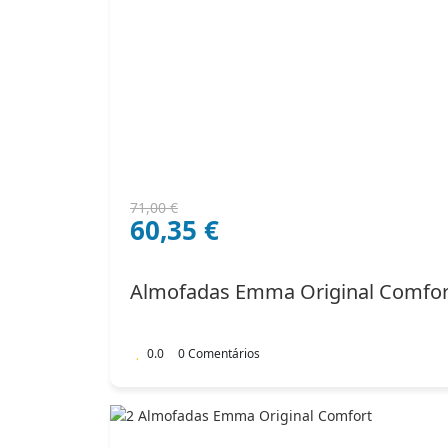
O
O
71,00
€
60,35
€
preço
preço
original
atual
era:
é:
Almofadas Emma Original Comfor
71,00 €.
60,35 €.
0.0
0 Comentários