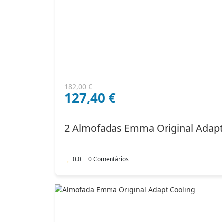
O
O
182,00
€
127,40
€
preço
preço
original
atual
era:
é:
2 Almofadas Emma Original Adap
182,00 €.
127,40 €.
0.0
0 Comentários