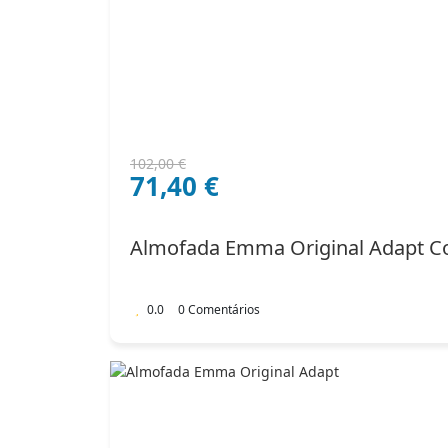
O
O
102,00
€
71,40
€
preço
preço
original
atual
era:
é:
Almofada Emma Original Adapt C
102,00 €.
71,40 €.
0.0
0 Comentários