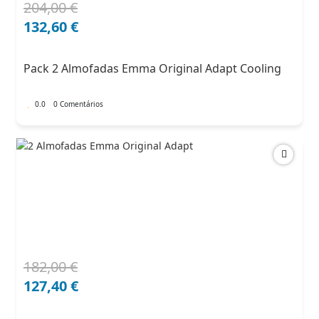
204,00
€
O
O
preço
preço
132,60
€
original
atual
era:
é:
Pack 2 Almofadas Emma Original Adapt Cooling
204,00 €.
132,60 €.
0.0
0 Comentários
182,00
€
O
O
preço
preço
127,40
€
original
atual
era:
é: