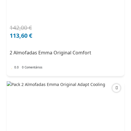
142,00
€
O
O
preço
preço
113,60
€
original
atual
era:
é:
2 Almofadas Emma Original Comfort
142,00 €.
113,60 €.
0.0
0 Comentários