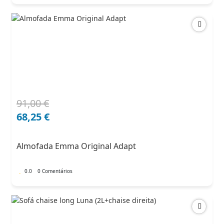
91,00
€
O
O
preço
preço
68,25
€
original
atual
era:
é:
Almofada Emma Original Adapt
91,00 €.
68,25 €.
0.0
0 Comentários