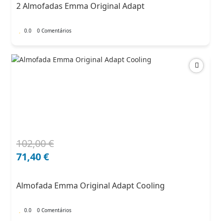
2 Almofadas Emma Original Adapt
182,00 €.
127,40 €.
0.0
0 Comentários
102,00
€
O
O
preço
preço
71,40
€
original
atual
era:
é:
Almofada Emma Original Adapt Cooling
102,00 €.
71,40 €.
0.0
0 Comentários