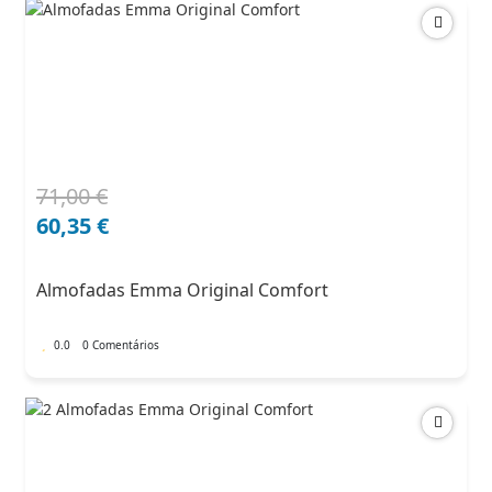
71,00
€
O
O
preço
preço
60,35
€
original
atual
era:
é:
Almofadas Emma Original Comfort
71,00 €.
60,35 €.
0.0
0 Comentários