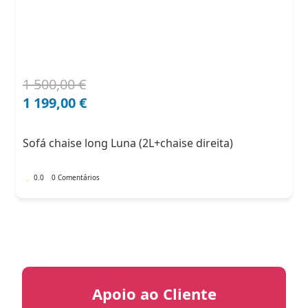
1 500,00
€
O
O
preço
preço
1 199,00
€
original
atual
era:
é:
Sofá chaise long Luna (2L+chaise direita)
1
1
500,00 €.
199,00 €.
0.0
0 Comentários
Apoio ao Cliente