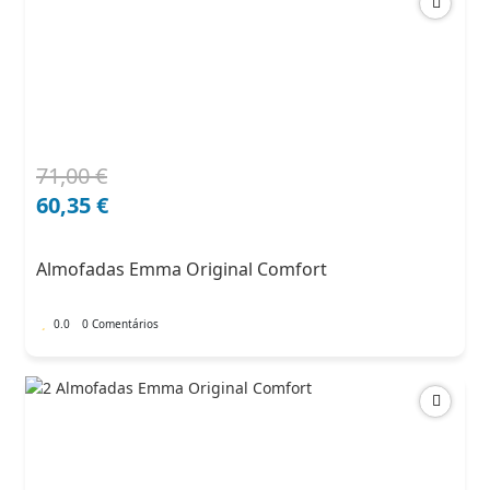
71,00
€
O
O
preço
preço
60,35
€
original
atual
era:
é:
Almofadas Emma Original Comfort
71,00 €.
60,35 €.
0.0
0 Comentários