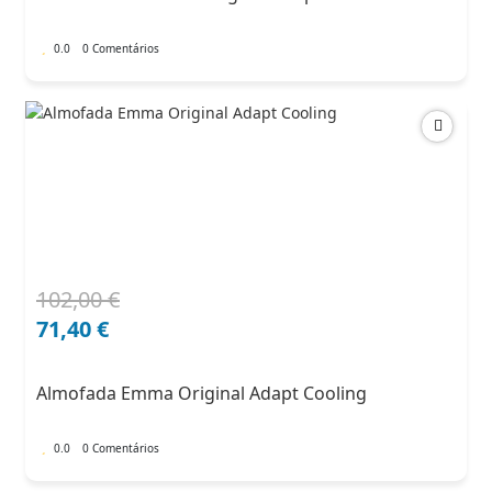
182,00 €.
127,40 €.
0.0
0 Comentários
102,00
€
O
O
preço
preço
71,40
€
original
atual
era:
é:
Almofada Emma Original Adapt Cooling
102,00 €.
71,40 €.
0.0
0 Comentários