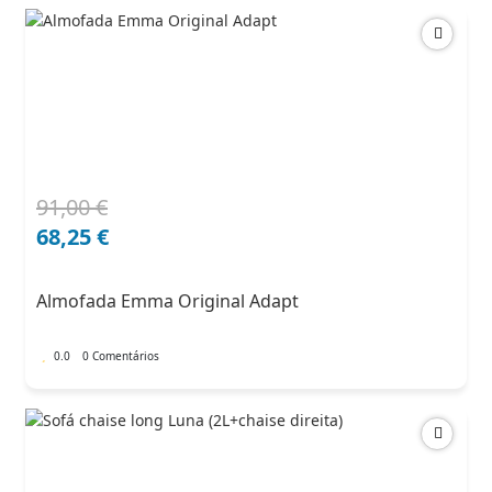
91,00
€
O
O
preço
preço
68,25
€
original
atual
era:
é:
Almofada Emma Original Adapt
91,00 €.
68,25 €.
0.0
0 Comentários