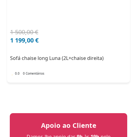
1 500,00
€
O
O
preço
preço
1 199,00
€
original
atual
era:
é:
Sofá chaise long Luna (2L+chaise direita)
1
1
500,00 €.
199,00 €.
0.0
0 Comentários
Apoio ao Cliente
Damos-lhe apoio das
9h
às
19h
pelo