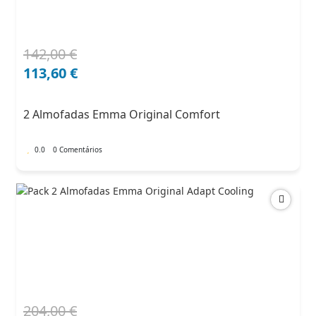
142,00
€
O
O
preço
preço
113,60
€
original
atual
era:
é:
2 Almofadas Emma Original Comfort
142,00 €.
113,60 €.
0.0
0 Comentários
204,00
€
O
O