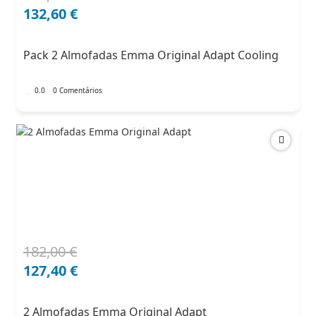
preço
preço
132,60
€
original
atual
era:
é:
Pack 2 Almofadas Emma Original Adapt Cooling
204,00 €.
132,60 €.
0.0
0 Comentários
182,00
€
O
O
preço
preço
127,40
€
original
atual
era:
é:
2 Almofadas Emma Original Adapt