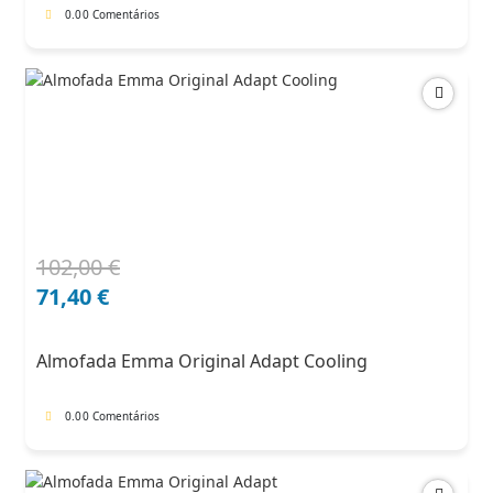
0.0
0 Comentários
102,00
€
O
O
preço
preço
71,40
€
original
atual
era:
é:
Almofada Emma Original Adapt Cooling
102,00 €.
71,40 €.
0.0
0 Comentários