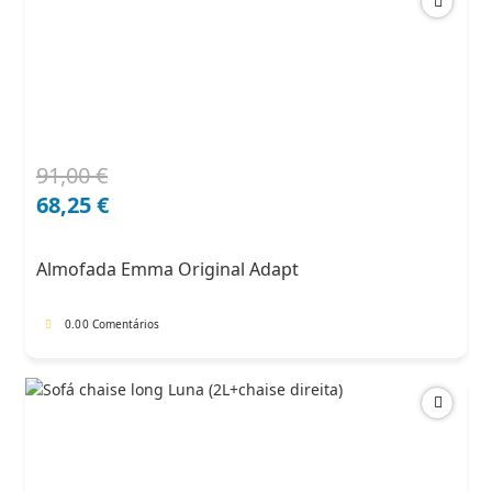
91,00
€
O
O
preço
preço
68,25
€
original
atual
era:
é:
Almofada Emma Original Adapt
91,00 €.
68,25 €.
0.0
0 Comentários