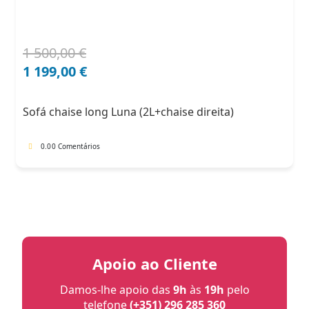
1 500,00
€
O
O
preço
preço
1 199,00
€
original
atual
era:
é:
Sofá chaise long Luna (2L+chaise direita)
1
1
500,00 €.
199,00 €.
0.0
0 Comentários
Apoio ao Cliente
Damos-lhe apoio das
9h
às
19h
pelo
telefone
(+351) 296 285 360