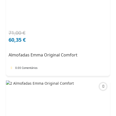
71,00
€
O
O
preço
preço
60,35
€
original
atual
era:
é:
Almofadas Emma Original Comfort
71,00 €.
60,35 €.
0.0
0 Comentários