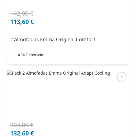
142,00
€
O
O
preço
preço
113,60
€
original
atual
era:
é:
2 Almofadas Emma Original Comfort
142,00 €.
113,60 €.
0.0
0 Comentários
204,00
€
O
O
preço
preço
132,60
€