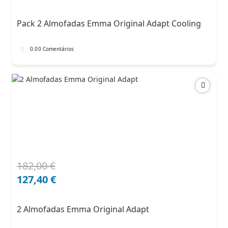
original
atual
era:
é:
Pack 2 Almofadas Emma Original Adapt Cooling
204,00 €.
132,60 €.
0.0
0 Comentários
182,00
€
O
O
preço
preço
127,40
€
original
atual
era:
é:
2 Almofadas Emma Original Adapt
182,00 €.
127,40 €.