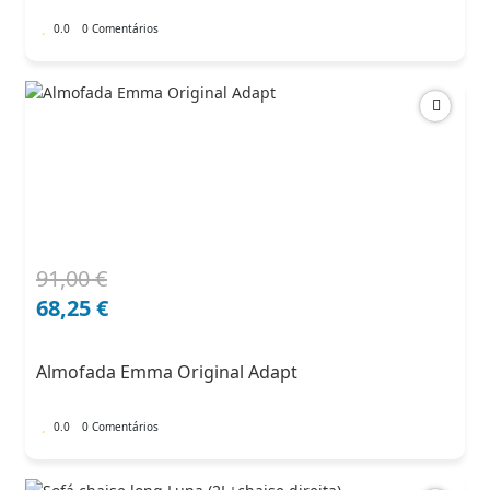
0.0
0 Comentários
91,00
€
O
O
preço
preço
68,25
€
original
atual
era:
é:
Almofada Emma Original Adapt
91,00 €.
68,25 €.
0.0
0 Comentários