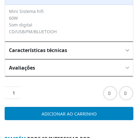
Mini Sistema hifi
60W
Som digital
CD/USB/FM/BLUETOOH
Características técnicas
Avaliações
Quantidade
de
PHILIPS
TAM4205/12
ADICIONAR AO CARRINHO
S.MICRO
CD
USB
F