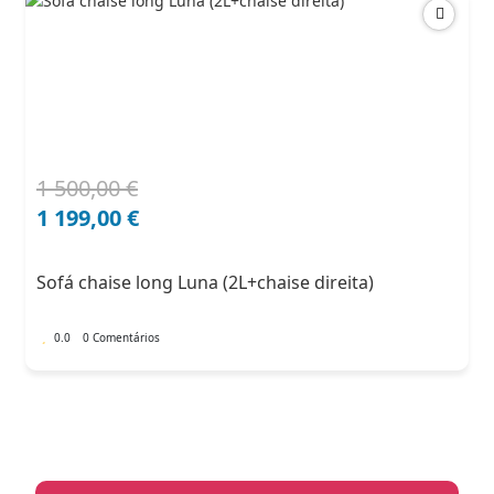
1 500,00
€
O
O
preço
preço
1 199,00
€
original
atual
era:
é:
Sofá chaise long Luna (2L+chaise direita)
1
1
500,00 €.
199,00 €.
0.0
0 Comentários