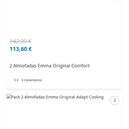
142,00
€
O
O
preço
preço
113,60
€
original
atual
era:
é:
2 Almofadas Emma Original Comfort
142,00 €.
113,60 €.
0.0
0 Comentários