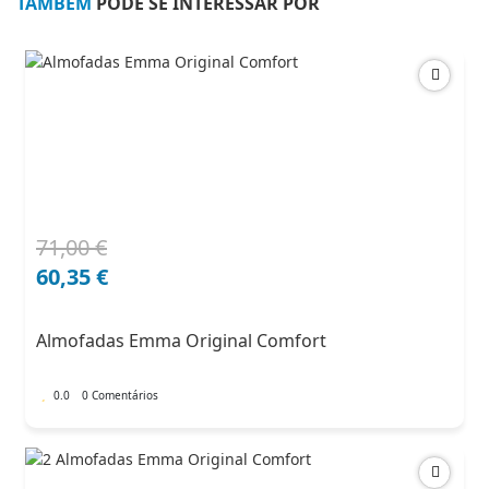
TAMBÉM
PODE SE INTERESSAR POR
71,00
€
O
O
preço
preço
60,35
€
original
atual
era:
é:
Almofadas Emma Original Comfort
71,00 €.
60,35 €.
0.0
0 Comentários