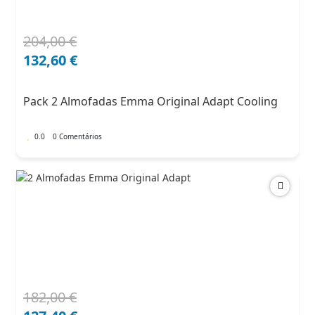
204,00
€
O
O
preço
preço
132,60
€
original
atual
era:
é:
Pack 2 Almofadas Emma Original Adapt Cooling
204,00 €.
132,60 €.
0.0
0 Comentários
182,00
€
O
O