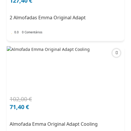
preço
preço
127,40
€
original
atual
era:
é:
2 Almofadas Emma Original Adapt
182,00 €.
127,40 €.
0.0
0 Comentários
102,00
€
O
O
preço
preço
71,40
€
original
atual
era:
é:
Almofada Emma Original Adapt Cooling
102,00 €.
71,40 €.