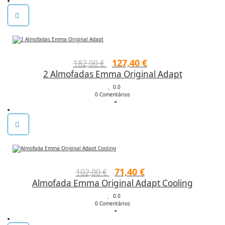
204,00 €.
132,60 €.
O
O
127,40
€
182,00
€
2 Almofadas Emma Original Adapt
preço
preço
original
0.0
atual
0 Comentários
era:
é:
182,00 €.
127,40 €.
O
O
71,40
€
102,00
€
Almofada Emma Original Adapt Cooling
preço
preço
original
0.0
atual
0 Comentários
era:
é: