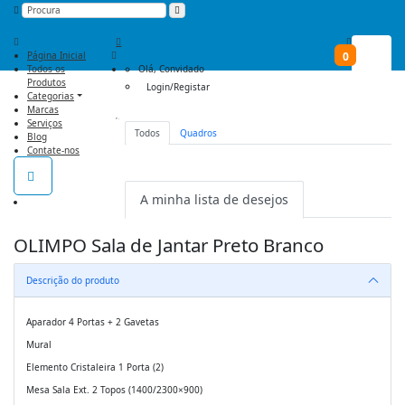
Página Inicial
0
Todos os
Olá,
Convidado
Produtos
Login/Registar
Categorias
Marcas
Serviços
Todos
Quadros
Blog
Não há nenhum item na lista de
Contate-nos
desejos.
A minha lista de desejos
OLIMPO Sala de Jantar Preto Branco
Descrição do produto
Aparador 4 Portas + 2 Gavetas
Mural
Elemento Cristaleira 1 Porta (2)
Mesa Sala Ext. 2 Topos (1400/2300×900)