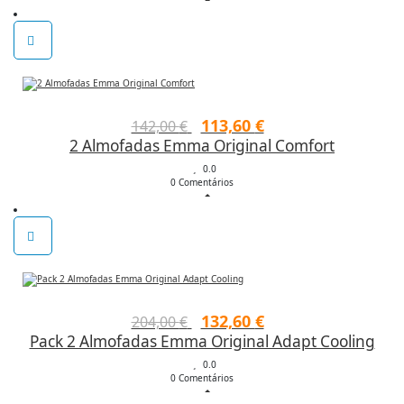
era:
é:
71,00 €.
60,35 €.
O
O
113,60
€
142,00
€
2 Almofadas Emma Original Comfort
preço
preço
original
0.0
atual
0 Comentários
era:
é:
142,00 €.
113,60 €.
O
O
132,60
€
204,00
€
Pack 2 Almofadas Emma Original Adapt Cooling
preço
preço
original
0.0
atual
0 Comentários
era:
é: