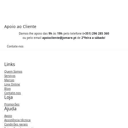
500,00 €.
199,00 €.
Apoio ao Cliente
Damos-lhe apoio das
9h
às
19h
pelo telefone
(+351) 296 285 360
ou pelo email
apoiocliente@jomare.pt
de
2ªfeira a sábado
!
Contate-nos
Links
Quem Somos
Serviços
Marcas
Loja Online
Blog
Contate-nos
Loja
Promoções
Ajuda
Apoio
Assistência técnica
Condições gerais