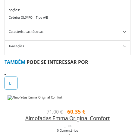
opções:
Cadeira OLIMPO – Tipo A/B
Características técnicas
Avaliações
TAMBÉM
PODE SE INTERESSAR POR
O
O
60,35
€
71,00
€
Almofadas Emma Original Comfort
preço
preço
original
0.0
atual
0 Comentários