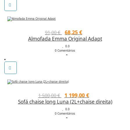
102,00 €.
71,40 €.
O
O
68,25
€
91,00
€
Almofada Emma Original Adapt
preço
preço
original
0.0
atual
0 Comentários
era:
é:
91,00 €.
68,25 €.
O
O
1 199,00
€
1 500,00
€
Sofá chaise long Luna (2L+chaise direita)
preço
preço
original
0.0
atual
0 Comentários
era:
é:
1
1