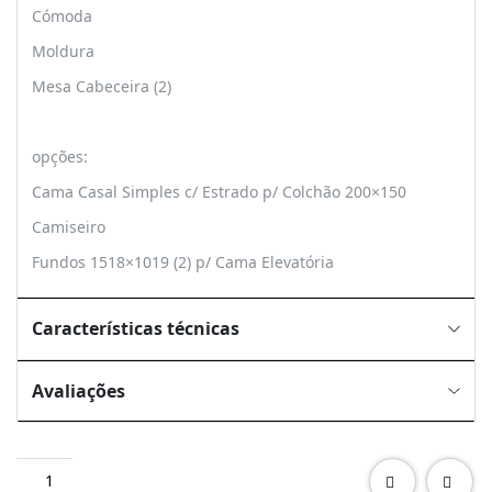
Cómoda
Moldura
Mesa Cabeceira (2)
opções:
Cama Casal Simples c/ Estrado p/ Colchão 200×150
Camiseiro
Fundos 1518×1019 (2) p/ Cama Elevatória
Características técnicas
Avaliações
Quantidade