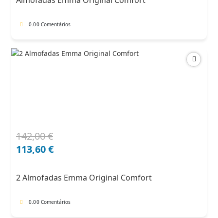
Almofadas Emma Original Comfort
71,00 €.
60,35 €.
0.0
0 Comentários
142,00
€
O
O
preço
preço
113,60
€
original
atual
era:
é:
2 Almofadas Emma Original Comfort
142,00 €.
113,60 €.
0.0
0 Comentários