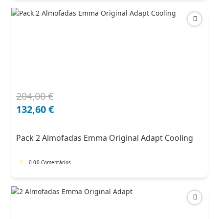
204,00
€
O
O
preço
preço
132,60
€
original
atual
era:
é:
Pack 2 Almofadas Emma Original Adapt Cooling
204,00 €.
132,60 €.
0.0
0 Comentários