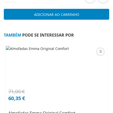
de
OLIMPO
Quarto
ADICIONAR AO CARRINHO
Casal
1
Preto
Branco
TAMBÉM
PODE SE INTERESSAR POR
71,00
€
O
O
preço
preço
60,35
€
original
atual
era:
é: