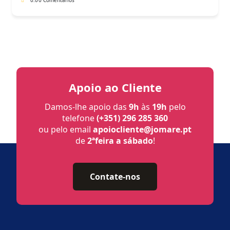
0.0
0 Comentários
Apoio ao Cliente
Damos-lhe apoio das
9h
às
19h
pelo
telefone
(+351) 296 285 360
ou pelo email
apoiocliente@jomare.pt
de
2ªfeira a sábado
!
Contate-nos