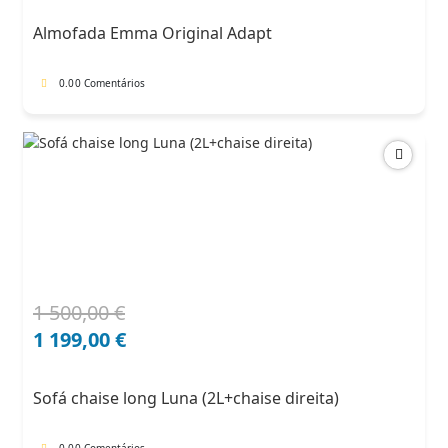
era:
é:
Almofada Emma Original Adapt
91,00 €.
68,25 €.
0.0
0 Comentários
1 500,00
€
O
O
preço
preço
1 199,00
€
original
atual
era:
é:
Sofá chaise long Luna (2L+chaise direita)
1
1
500,00 €.
199,00 €.