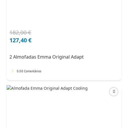
182,00
€
O
O
preço
preço
127,40
€
original
atual
era:
é:
2 Almofadas Emma Original Adapt
182,00 €.
127,40 €.
0.0
0 Comentários