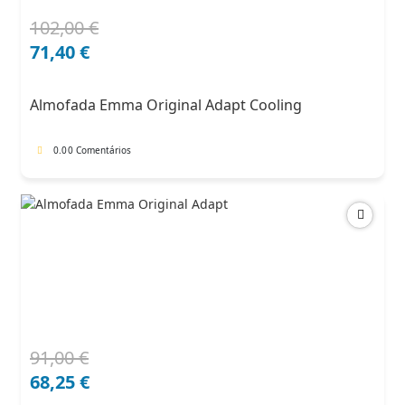
102,00
€
O
O
preço
preço
71,40
€
original
atual
era:
é:
Almofada Emma Original Adapt Cooling
102,00 €.
71,40 €.
0.0
0 Comentários
91,00
€
O
O
preço
preço
68,25
€
original
atual