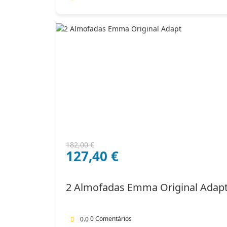
O
O
182,00
€
127,40
€
preço
preço
original
atual
era:
é:
2 Almofadas Emma Original Adap
182,00 €.
127,40 €.
0 Comentários
0.0