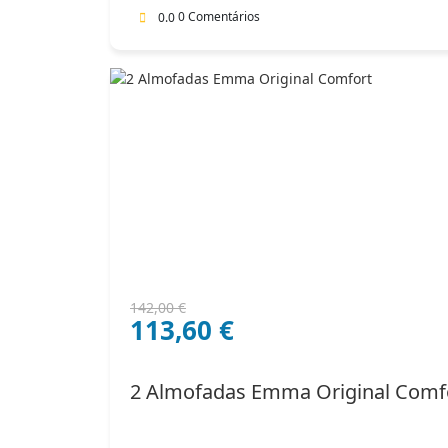
0 Comentários
0.0
O
O
142,00
€
113,60
€
preço
preço
original
atual
era:
é:
2 Almofadas Emma Original Comf
142,00 €.
113,60 €.