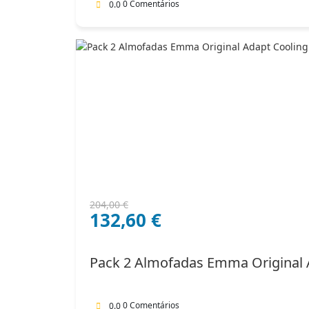
0 Comentários
0.0
O
O
204,00
€
132,60
€
preço
preço
original
atual
era:
é:
Pack 2 Almofadas Emma Original 
204,00 €.
132,60 €.
0 Comentários
0.0