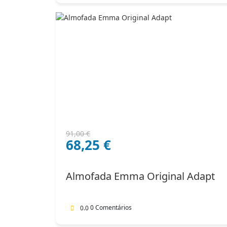
O
O
91,00
€
68,25
€
preço
preço
original
atual
era:
é:
Almofada Emma Original Adapt
91,00 €.
68,25 €.
0 Comentários
0.0