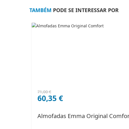
TAMBÉM
PODE SE INTERESSAR POR
O
O
71,00
€
60,35
€
preço
preço
original
atual
era:
é:
Almofadas Emma Original Comfor
71,00 €.
60,35 €.