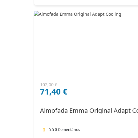
O
O
102,00
€
71,40
€
preço
preço
original
atual
era:
é:
Almofada Emma Original Adapt C
102,00 €.
71,40 €.
0 Comentários
0.0