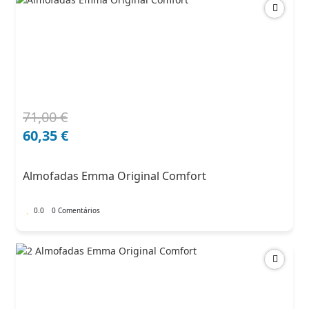
71,00
€
O
O
preço
preço
60,35
€
original
atual
era:
é:
Almofadas Emma Original Comfort
71,00 €.
60,35 €.
0.0
0 Comentários