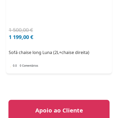
1 500,00
€
O
O
preço
preço
1 199,00
€
original
atual
era:
é:
Sofá chaise long Luna (2L+chaise direita)
1
1
500,00 €.
199,00 €.
0.0
0 Comentários
Apoio ao Cliente