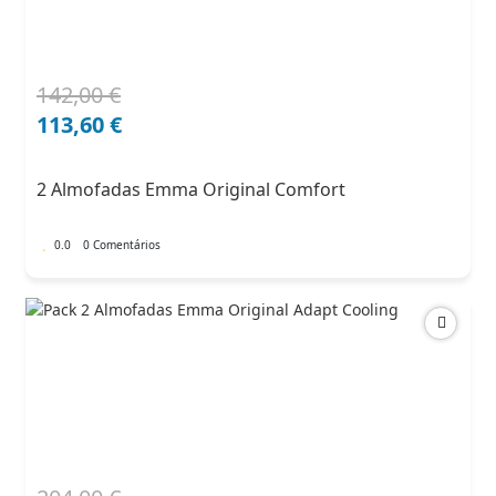
142,00
€
O
O
preço
preço
113,60
€
original
atual
era:
é:
2 Almofadas Emma Original Comfort
142,00 €.
113,60 €.
0.0
0 Comentários