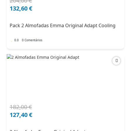
204,00
€
O
O
preço
preço
132,60
€
original
atual
era:
é:
Pack 2 Almofadas Emma Original Adapt Cooling
204,00 €.
132,60 €.
0.0
0 Comentários
182,00
€
O
O
preço
preço
127,40
€
original
atual
era:
é: