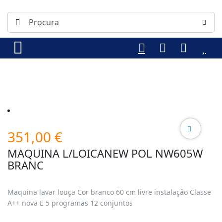
351,00
€
MAQUINA L/LOICANEW POL NW605W
BRANC
Maquina lavar louça Cor branco 60 cm livre instalação Classe
A++ nova E 5 programas 12 conjuntos