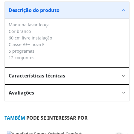
Descrição do produto
Maquina lavar louça
Cor branco
60 cm livre instalação
Classe A++ nova E
5 programas
12 conjuntos
Características técnicas
Avaliações
TAMBÉM
PODE SE INTERESSAR POR