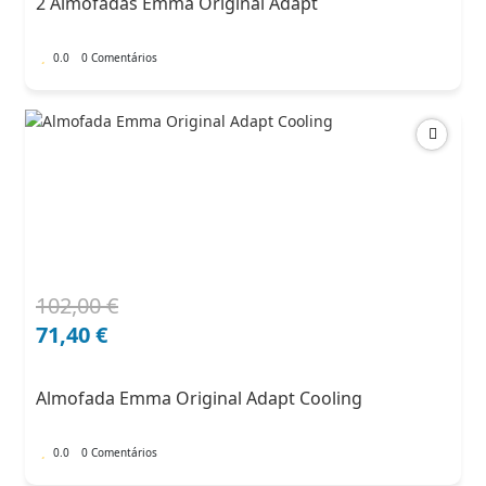
2 Almofadas Emma Original Adapt
182,00 €.
127,40 €.
0.0
0 Comentários
102,00
€
O
O
preço
preço
71,40
€
original
atual
era:
é:
Almofada Emma Original Adapt Cooling
102,00 €.
71,40 €.
0.0
0 Comentários