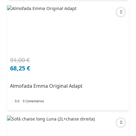
91,00
€
O
O
preço
preço
68,25
€
original
atual
era:
é:
Almofada Emma Original Adapt
91,00 €.
68,25 €.
0.0
0 Comentários