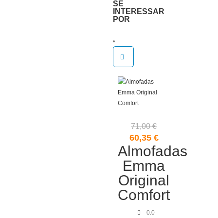
SE
INTERESSAR
POR
71,00
€
O
O
60,35
€
Almofadas
preço
preço
original
atual
Emma
era:
é:
Original
71,00 €.
60,35 €.
Comfort
0.0