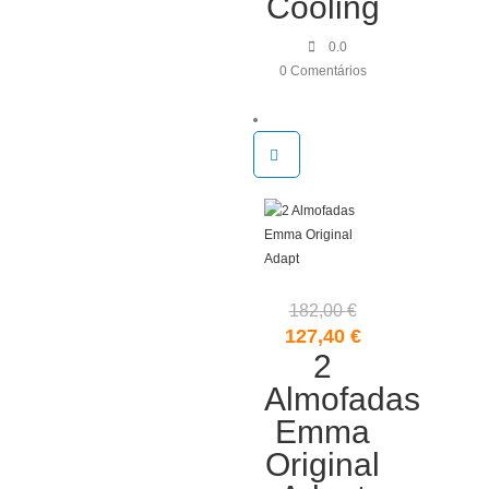
Cooling
0.0
0 Comentários
182,00
€
O
O
127,40
€
preço
2
preço
original
atual
Almofadas
era:
é:
Emma
182,00 €.
127,40 €.
Original