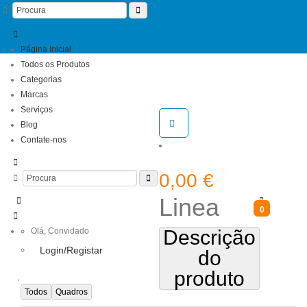
Página Inicial
Todos os Produtos
Categorias
Marcas
Serviços
Blog
Contate-nos
0,00
€
Linea
0
Olá,
Convidado
Descrição
Login/Registar
do
produto
Todos
Quadros