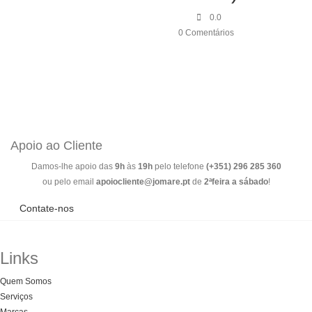
0.0
0 Comentários
Apoio ao Cliente
Damos-lhe apoio das
9h
às
19h
pelo telefone
(+351) 296 285 360
ou pelo email
apoiocliente@jomare.pt
de
2ªfeira a sábado
!
Contate-nos
Links
Quem Somos
Serviços