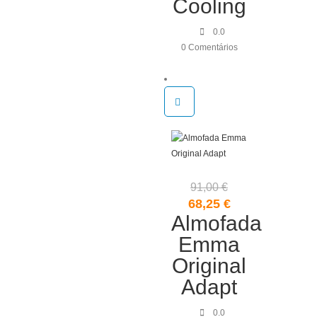
Cooling
0.0
0 Comentários
91,00
€
O
O
68,25
€
Almofada
preço
preço
original
atual
Emma
era:
é:
Original
91,00 €.
68,25 €.
Adapt
0.0