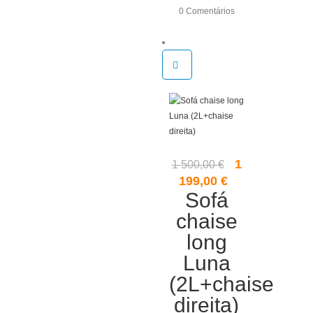
0 Comentários
O
1
1 500,00
€
preço
O
199,00
€
original
Sofá
preço
era:
atual
chaise
1
é:
long
500,00 €.
1
199,00 €.
Luna
(2L+chaise
direita)