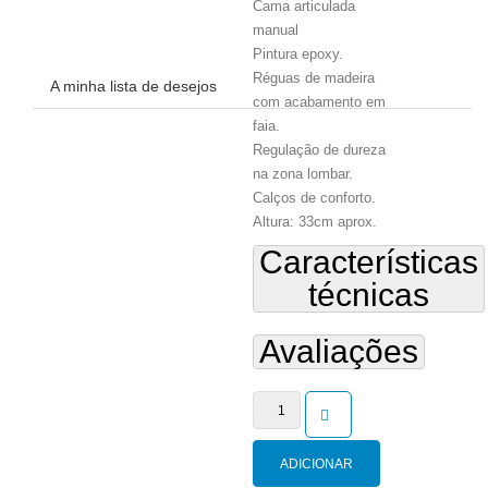
Não há nenhum item na lista de
Cama articulada
manual
desejos.
Pintura epoxy.
Réguas de madeira
A minha lista de desejos
com acabamento em
faia.
Regulação de dureza
na zona lombar.
Calços de conforto.
Altura: 33cm aprox.
Características
técnicas
Avaliações
Quantidade
de
Linea
ADICIONAR