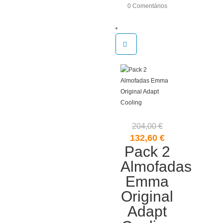
0 Comentários
204,00
€
O
O
132,60
€
preço
Pack 2
preço
original
atual
Almofadas
era:
é:
Emma
204,00 €.
132,60 €.
Original
Adapt