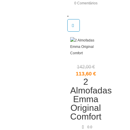
0 Comentários
142,00
€
O
O
113,60
€
preço
2
preço
original
atual
Almofadas
era:
é:
Emma
142,00 €.
113,60 €.
Original
Comfort
0.0