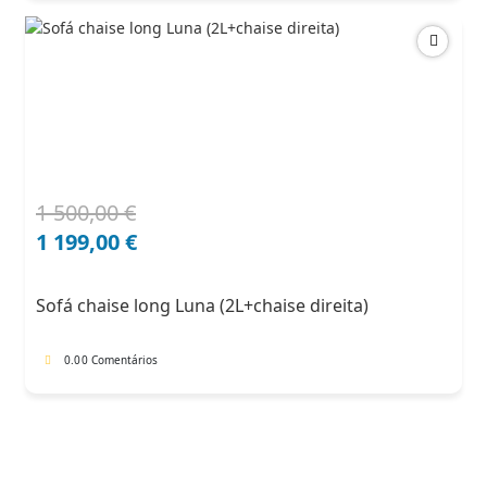
1 500,00
€
O
O
preço
preço
1 199,00
€
original
atual
era:
é:
Sofá chaise long Luna (2L+chaise direita)
1
1
500,00 €.
199,00 €.
0.0
0 Comentários