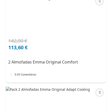
142,00
€
O
O
preço
preço
113,60
€
original
atual
era:
é:
2 Almofadas Emma Original Comfort
142,00 €.
113,60 €.
0.0
0 Comentários