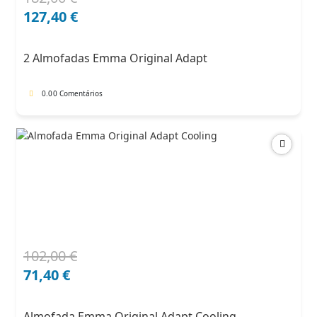
O
O
preço
preço
127,40
€
original
atual
era:
é:
2 Almofadas Emma Original Adapt
182,00 €.
127,40 €.
0.0
0 Comentários
102,00
€
O
O
preço
preço
71,40
€
original
atual
era:
é:
Almofada Emma Original Adapt Cooling