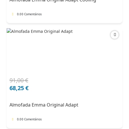
102,00 €.
71,40 €.
0.0
0 Comentários
91,00
€
O
O
preço
preço
68,25
€
original
atual
era:
é:
Almofada Emma Original Adapt
91,00 €.
68,25 €.
0.0
0 Comentários