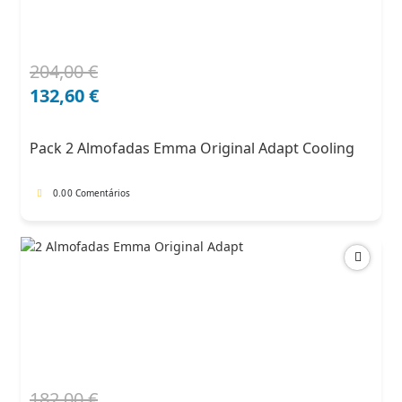
204,00
€
O
O
preço
preço
132,60
€
original
atual
era:
é:
Pack 2 Almofadas Emma Original Adapt Cooling
204,00 €.
132,60 €.
0.0
0 Comentários
182,00
€