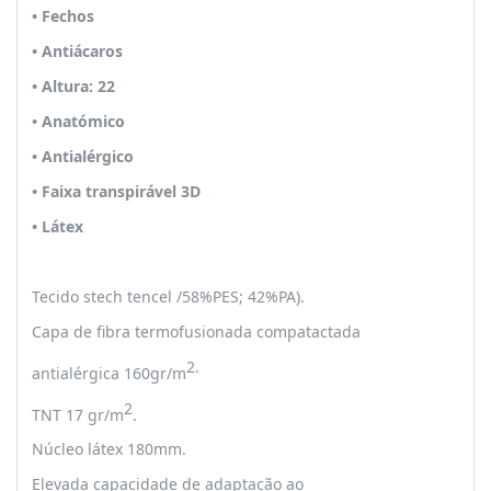
• Fechos
• Antiácaros
• Altura: 22
• Anatómico
• Antialérgico
• Faixa transpirável 3D
• Látex
Tecido stech tencel /58%PES; 42%PA).
Capa de fibra termofusionada compatactada
2.
antialérgica 160gr/m
2
TNT 17 gr/m
.
Núcleo látex 180mm.
Elevada capacidade de adaptação ao