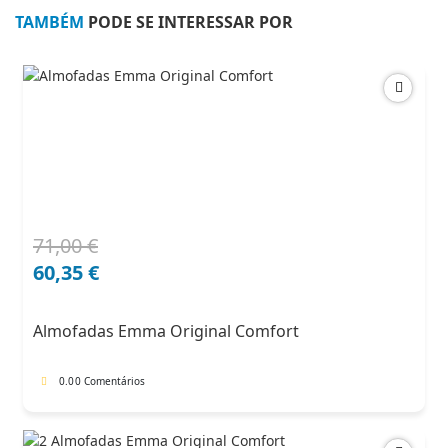
TAMBÉM
PODE SE INTERESSAR POR
71,00
€
O
O
preço
preço
60,35
€
original
atual
era:
é:
Almofadas Emma Original Comfort
71,00 €.
60,35 €.
0.0
0 Comentários