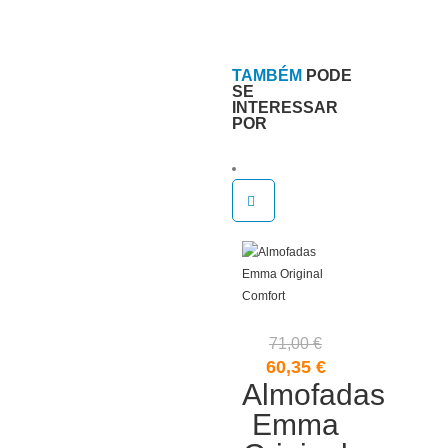
TAMBÉM
PODE
SE
INTERESSAR
POR
71,00
€
O
O
60,35
€
Almofadas
preço
preço
original
atual
Emma
era:
é: