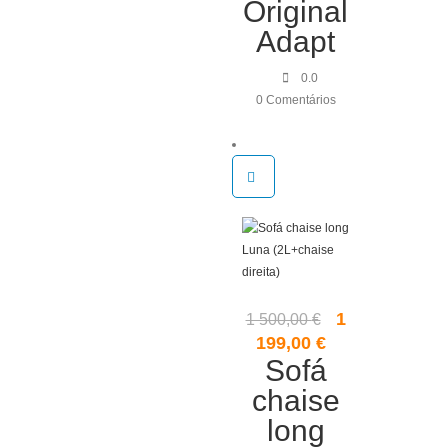
Original
91,00 €.
68,25 €.
Adapt
0.0
0 Comentários
O
1
1 500,00
€
preço
O
199,00
€
original
Sofá
preço
era:
atual
chaise
1
é:
long
500,00 €.
1