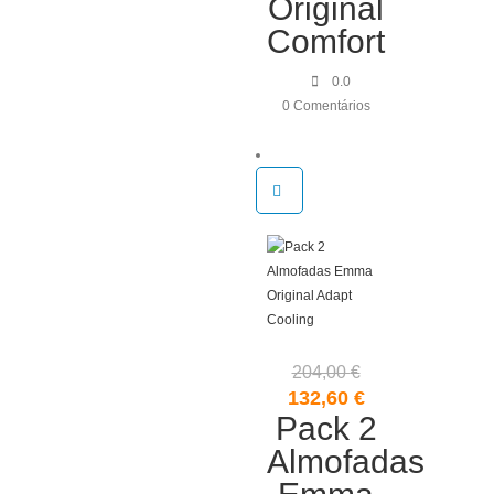
Original
Comfort
0.0
0 Comentários
204,00
€
O
O
132,60
€
preço
Pack 2
preço
original
atual
Almofadas
era:
é: