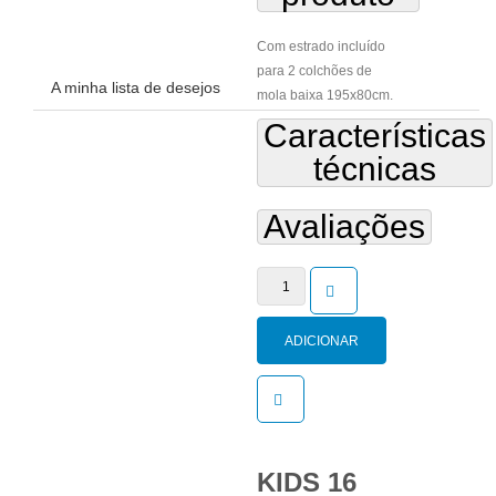
Não há nenhum item na lista de
desejos.
Com estrado incluído
para 2 colchões de
A minha lista de desejos
mola baixa 195x80cm.
Características
técnicas
Avaliações
Quantidade
de
KIDS
ADICIONAR
16
AO
CARRINHO
KIDS 16