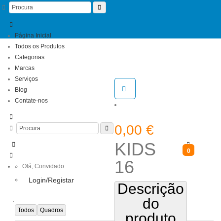
Página Inicial
Todos os Produtos
Categorias
Marcas
Serviços
Blog
Contate-nos
0,00
€
KIDS
0
16
Olá,
Convidado
Login/Registar
Descrição
do
Todos
Quadros
produto