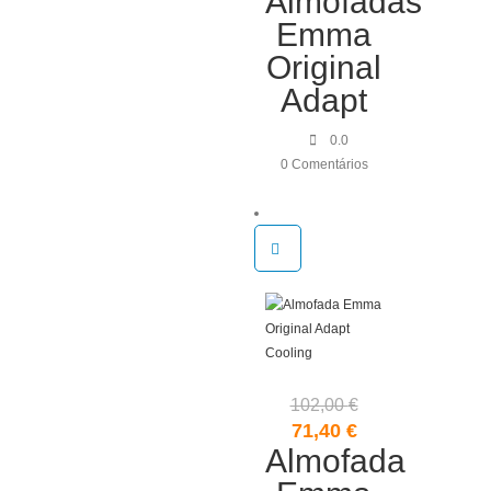
Almofadas
era:
é:
Emma
182,00 €.
127,40 €.
Original
Adapt
0.0
0 Comentários
102,00
€
O
O
71,40
€
Almofada
preço
preço
original
atual