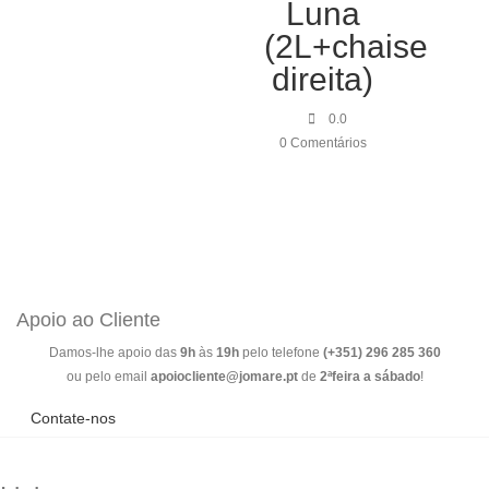
199,00 €.
Luna
(2L+chaise
direita)
0.0
0 Comentários
Apoio ao Cliente
Damos-lhe apoio das
9h
às
19h
pelo telefone
(+351) 296 285 360
ou pelo email
apoiocliente@jomare.pt
de
2ªfeira a sábado
!
Contate-nos