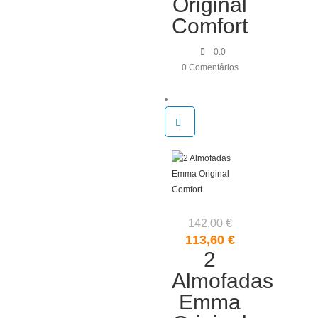
Original
71,00 €.
60,35 €.
Comfort
0.0
0 Comentários
142,00
€
O
O
113,60
€
preço
2
preço
original
atual
Almofadas
era:
é:
Emma
142,00 €.
113,60 €.