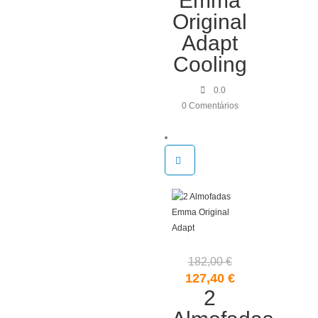
Emma
204,00 €.
132,60 €.
Original
Adapt
Cooling
0.0
0 Comentários
182,00
€
O
O
127,40
€
preço
2
preço
original
atual