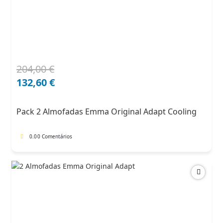
204,00
€
O
O
preço
preço
132,60
€
original
atual
era:
é:
Pack 2 Almofadas Emma Original Adapt Cooling
204,00 €.
132,60 €.
0.0
0 Comentários