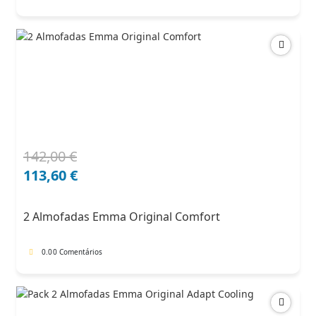
142,00
€
O
O
preço
preço
113,60
€
original
atual
era:
é:
2 Almofadas Emma Original Comfort
142,00 €.
113,60 €.
0.0
0 Comentários