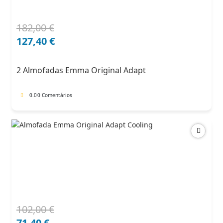
182,00
€
O
O
preço
preço
127,40
€
original
atual
era:
é:
2 Almofadas Emma Original Adapt
182,00 €.
127,40 €.
0.0
0 Comentários
102,00
€
O
O
preço
preço
71,40
€