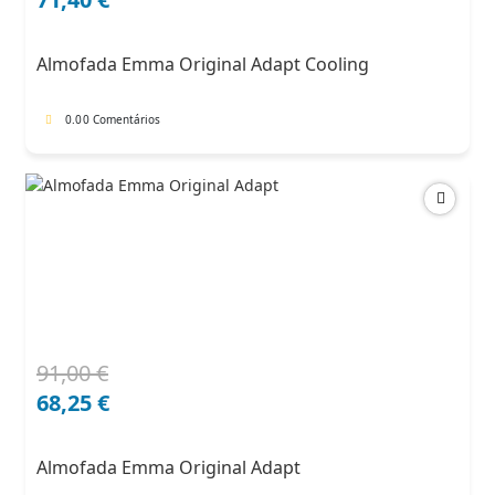
original
atual
era:
é:
Almofada Emma Original Adapt Cooling
102,00 €.
71,40 €.
0.0
0 Comentários
91,00
€
O
O
preço
preço
68,25
€
original
atual
era:
é:
Almofada Emma Original Adapt
91,00 €.
68,25 €.