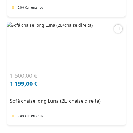
0.0
0 Comentários
1 500,00
€
O
O
preço
preço
1 199,00
€
original
atual
era:
é:
Sofá chaise long Luna (2L+chaise direita)
1
1
500,00 €.
199,00 €.
0.0
0 Comentários