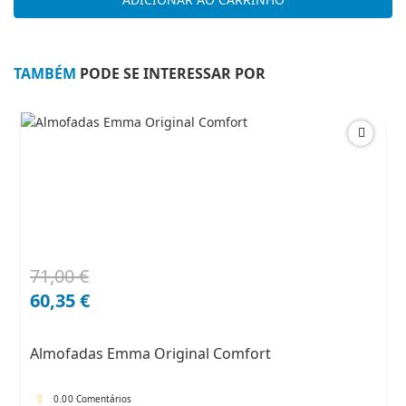
Lamp
1xE27
H60cm
White
TAMBÉM
PODE SE INTERESSAR POR
71,00
€
O
O
preço
preço
60,35
€
original
atual
era:
é:
Almofadas Emma Original Comfort
71,00 €.
60,35 €.
0.0
0 Comentários