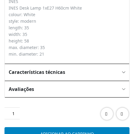
INES
INES Desk Lamp 1xE27 H60cm White
colour: White
style: modern
length: 35
width: 35
height: 58
max. diameter: 35
min. diameter: 21
Características técnicas
Avaliações
Quantidade
de
INES
Desk
ADICIONAR AO CARRINHO