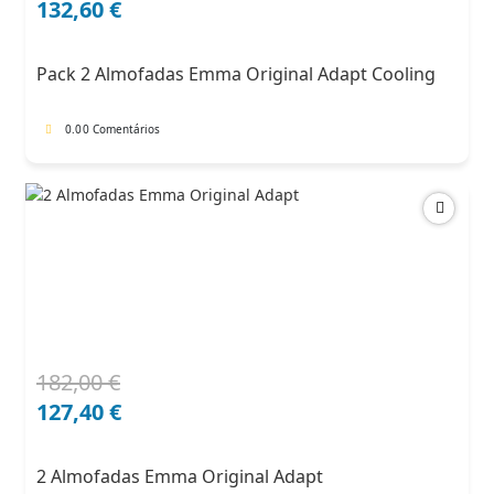
preço
preço
132,60
€
original
atual
era:
é:
Pack 2 Almofadas Emma Original Adapt Cooling
204,00 €.
132,60 €.
0.0
0 Comentários
182,00
€
O
O
preço
preço
127,40
€
original
atual
era:
é:
2 Almofadas Emma Original Adapt
182,00 €.
127,40 €.