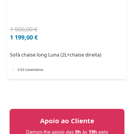
1 500,00
€
O
O
preço
preço
1 199,00
€
original
atual
era:
é:
Sofá chaise long Luna (2L+chaise direita)
1
1
500,00 €.
199,00 €.
0.0
0 Comentários
Apoio ao Cliente
Damos-lhe apoio das
9h
às
19h
pelo