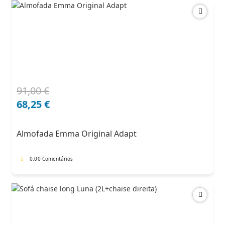
91,00
€
O
O
preço
preço
68,25
€
original
atual
era:
é:
Almofada Emma Original Adapt
91,00 €.
68,25 €.
0.0
0 Comentários