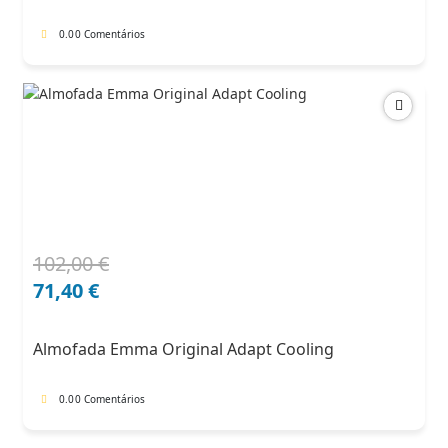
0.0
0 Comentários
102,00
€
O
O
preço
preço
71,40
€
original
atual
era:
é:
Almofada Emma Original Adapt Cooling
102,00 €.
71,40 €.
0.0
0 Comentários