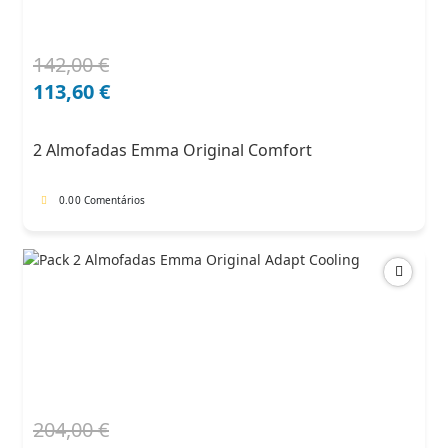
142,00
€
O
O
preço
preço
113,60
€
original
atual
era:
é:
2 Almofadas Emma Original Comfort
142,00 €.
113,60 €.
0.0
0 Comentários
204,00
€
O
O