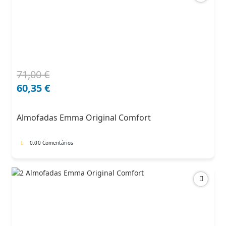
71,00
€
O
O
preço
preço
60,35
€
original
atual
era:
é:
Almofadas Emma Original Comfort
71,00 €.
60,35 €.
0.0
0 Comentários