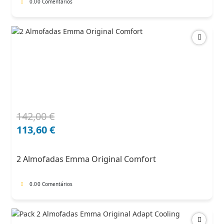
0.0
0 Comentários
142,00
€
O
O
preço
preço
113,60
€
original
atual
era:
é:
2 Almofadas Emma Original Comfort
142,00 €.
113,60 €.
0.0
0 Comentários