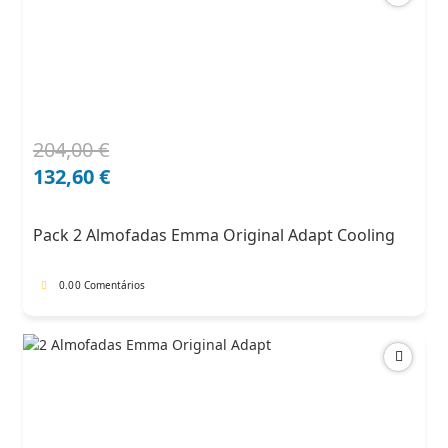
204,00
€
O
O
preço
preço
132,60
€
original
atual
era:
é:
Pack 2 Almofadas Emma Original Adapt Cooling
204,00 €.
132,60 €.
0.0
0 Comentários