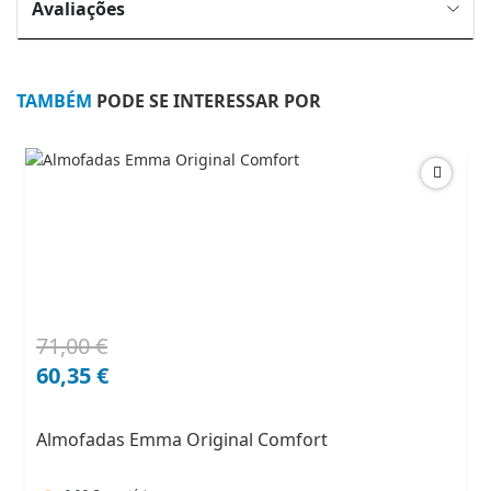
Avaliações
TAMBÉM
PODE SE INTERESSAR POR
71,00
€
O
O
preço
preço
60,35
€
original
atual
era:
é:
Almofadas Emma Original Comfort
71,00 €.
60,35 €.