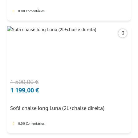
0.0
0 Comentários
1 500,00
€
O
O
preço
preço
1 199,00
€
original
atual
era:
é:
Sofá chaise long Luna (2L+chaise direita)
1
1
500,00 €.
199,00 €.
0.0
0 Comentários