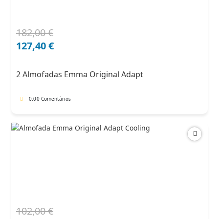
182,00
€
O
O
preço
preço
127,40
€
original
atual
era:
é:
2 Almofadas Emma Original Adapt
182,00 €.
127,40 €.
0.0
0 Comentários
102,00
€
O
O