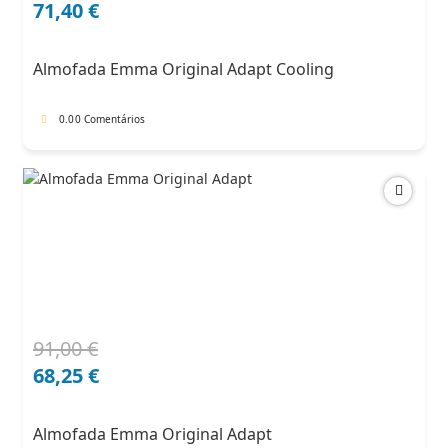
preço
preço
71,40
€
original
atual
era:
é:
Almofada Emma Original Adapt Cooling
102,00 €.
71,40 €.
0.0
0 Comentários
91,00
€
O
O
preço
preço
68,25
€
original
atual
era:
é:
Almofada Emma Original Adapt
91,00 €.
68,25 €.