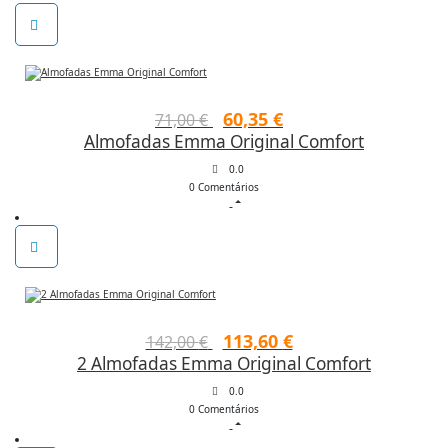
O
O
60,35
€
71,00
€
Almofadas Emma Original Comfort
preço
preço
original
atual
0.0
0 Comentários
era:
é:
71,00 €.
60,35 €.
O
O
113,60
€
142,00
€
2 Almofadas Emma Original Comfort
preço
preço
original
atual
0.0
0 Comentários
era:
é: