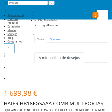
Página Inicial
0
Todos os
Olá,
Convidado
Produtos
Login/Registar
Categorias
Marcas
Serviços
Blog
Todos
Quadros
Contate-nos
Não há nenhum item na lista de
desejos.
A minha lista de desejos
1 699,98
€
HAIER HB18FGSAAA COMB.MULT.PORTAS
EQUIPAMENTO FRENCH DOOR CLASSE ENERGETICA A++ TOTAL NOFROST ILUMINCAO