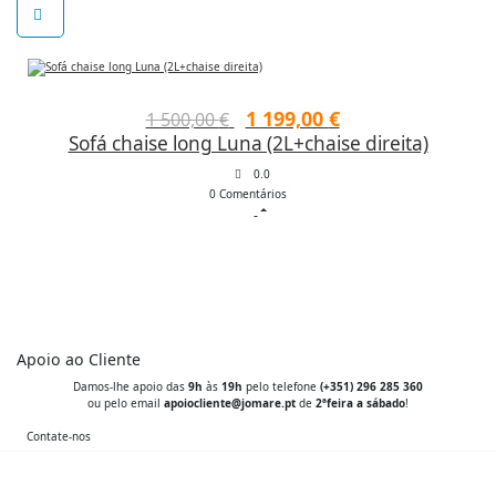
O
O
1 199,00
€
1 500,00
€
Sofá chaise long Luna (2L+chaise direita)
preço
preço
original
atual
0.0
0 Comentários
era:
é:
1
1
500,00 €.
199,00 €.
Apoio ao Cliente
Damos-lhe apoio das
9h
às
19h
pelo telefone
(+351) 296 285 360
ou pelo email
apoiocliente@jomare.pt
de
2ªfeira a sábado
!
Contate-nos