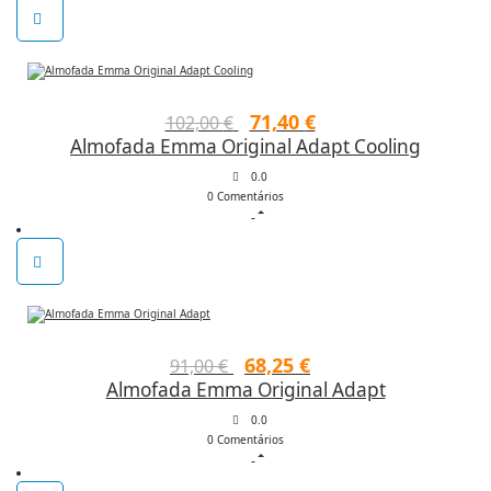
O
O
71,40
€
102,00
€
Almofada Emma Original Adapt Cooling
preço
preço
original
atual
0.0
0 Comentários
era:
é:
102,00 €.
71,40 €.
O
O
68,25
€
91,00
€
Almofada Emma Original Adapt
preço
preço
original
atual
0.0
0 Comentários
era:
é:
91,00 €.
68,25 €.