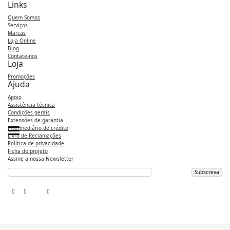
Links
Quem Somos
Serviços
Marcas
Loja Online
Blog
Contate-nos
Loja
Promoções
Ajuda
Apoio
Assistência técnica
Condições gerais
Extensões de garantia
Intermediário de crédito
Categories
Categories
Categories
Livro de Reclamações
Política de privacidade
Ficha do projeto
Assine a nossa Newsletter
Subscreva