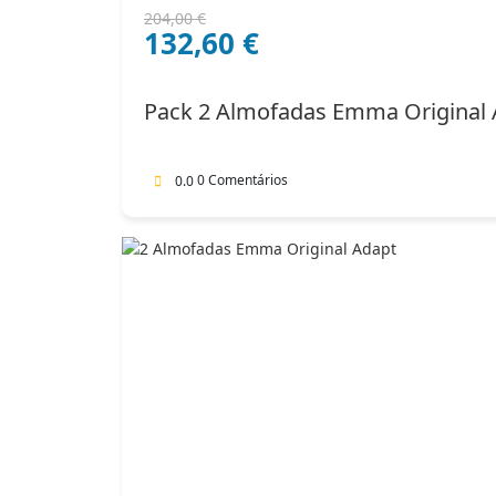
O
O
204,00
€
132,60
€
preço
preço
original
atual
era:
é:
Pack 2 Almofadas Emma Original 
204,00 €.
132,60 €.
0 Comentários
0.0