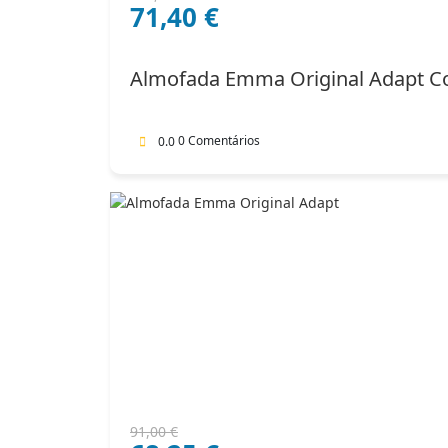
71,40
€
preço
preço
original
atual
era:
é:
Almofada Emma Original Adapt C
102,00 €.
71,40 €.
0 Comentários
0.0
O
O
91,00
€