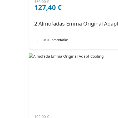
O
O
182,00
€
127,40
€
preço
preço
original
atual
era:
é:
2 Almofadas Emma Original Adap
182,00 €.
127,40 €.
0 Comentários
0.0
O
O
102,00
€