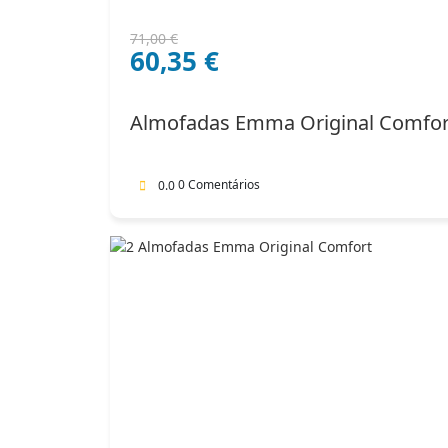
O
O
71,00
€
60,35
€
preço
preço
original
atual
era:
é:
Almofadas Emma Original Comfor
71,00 €.
60,35 €.
0 Comentários
0.0