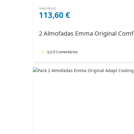
O
O
142,00
€
113,60
€
preço
preço
original
atual
era:
é:
2 Almofadas Emma Original Comf
142,00 €.
113,60 €.
0 Comentários
0.0