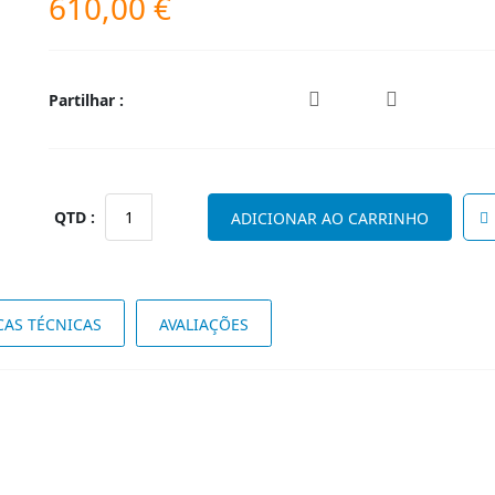
610,00
€
Partilhar :
Quantidade
ADICIONAR AO CARRINHO
de
HAIER
COND
1U25S2SM1FA2
CAS TÉCNICAS
AVALIAÇÕES