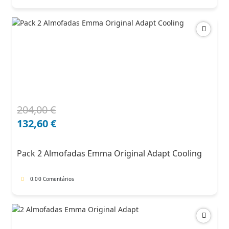
204,00
€
O
O
preço
preço
132,60
€
original
atual
era:
é:
Pack 2 Almofadas Emma Original Adapt Cooling
204,00 €.
132,60 €.
0.0
0 Comentários