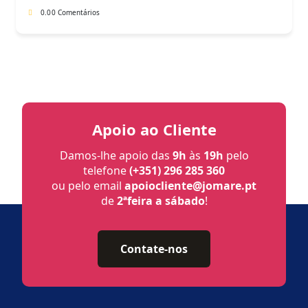
0.0
0 Comentários
Apoio ao Cliente
Damos-lhe apoio das
9h
às
19h
pelo
telefone
(+351) 296 285 360
ou pelo email
apoiocliente@jomare.pt
de
2ªfeira a sábado
!
Contate-nos