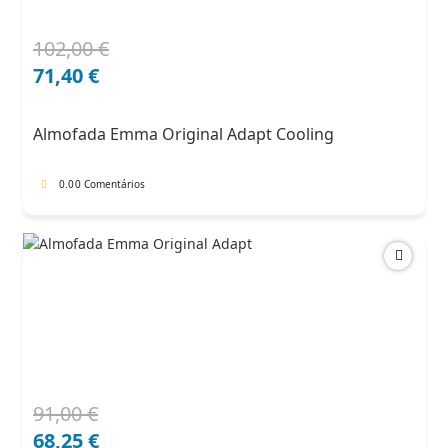
102,00
€
O
O
preço
preço
71,40
€
original
atual
era:
é:
Almofada Emma Original Adapt Cooling
102,00 €.
71,40 €.
0.0
0 Comentários
91,00
€
O
O
preço
preço
68,25
€