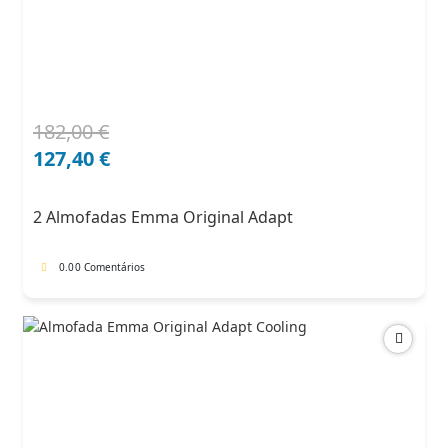
182,00
€
O
O
preço
preço
127,40
€
original
atual
era:
é:
2 Almofadas Emma Original Adapt
182,00 €.
127,40 €.
0.0
0 Comentários