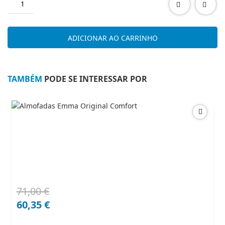
de
GRELHADOR
BELTAX
ADICIONAR AO CARRINHO
BBQ
3620
TAMBÉM
PODE SE INTERESSAR POR
71,00
€
O
O
preço
preço
60,35
€
original
atual