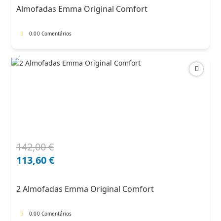
era:
é:
Almofadas Emma Original Comfort
71,00 €.
60,35 €.
0.0
0 Comentários
142,00
€
O
O
preço
preço
113,60
€
original
atual
era:
é:
2 Almofadas Emma Original Comfort
142,00 €.
113,60 €.
0.0
0 Comentários