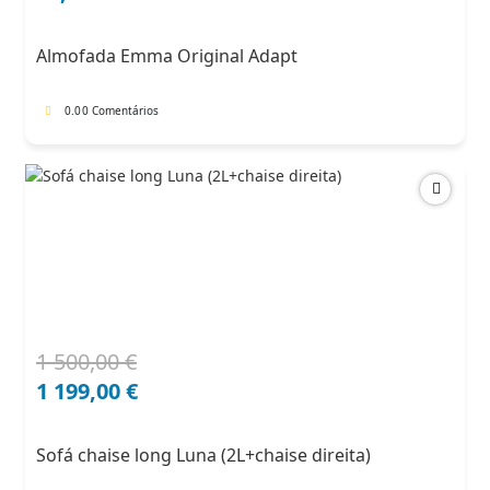
original
atual
era:
é:
Almofada Emma Original Adapt
91,00 €.
68,25 €.
0.0
0 Comentários
1 500,00
€
O
O
preço
preço
1 199,00
€
original
atual
era:
é:
Sofá chaise long Luna (2L+chaise direita)
1
1
500,00 €.
199,00 €.