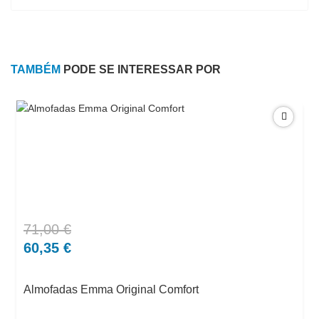
TAMBÉM
PODE SE INTERESSAR POR
71,00
€
O
O
preço
preço
60,35
€
original
atual
era:
é:
Almofadas Emma Original Comfort
71,00 €.
60,35 €.