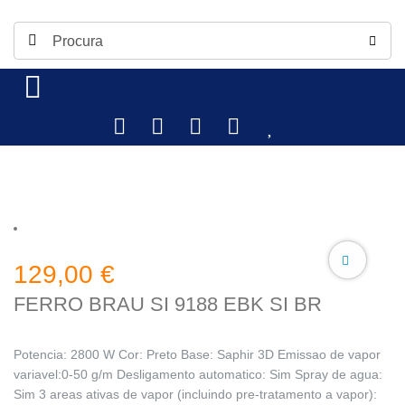
129,00
€
FERRO BRAU SI 9188 EBK SI BR
Potencia: 2800 W Cor: Preto Base: Saphir 3D Emissao de vapor
variavel:0-50 g/m Desligamento automatico: Sim Spray de agua:
Sim 3 areas ativas de vapor (incluindo pre-tratamento a vapor):