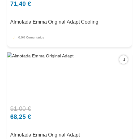
preço
preço
71,40
€
original
atual
era:
é:
Almofada Emma Original Adapt Cooling
102,00 €.
71,40 €.
0.0
0 Comentários
91,00
€
O
O
preço
preço
68,25
€
original
atual
era:
é:
Almofada Emma Original Adapt
91,00 €.
68,25 €.