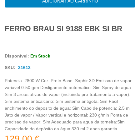
ADICIONAR AO CARRINHO
SI
9188
EBK
SI
FERRO BRAU SI 9188 EBK SI BR
BR
Disponível:
Em Stock
SKU:
21612
Potencia: 2800 W Cor: Preto Base: Saphir 3D Emissao de vapor
variavel:0-50 g/m Desligamento automatico: Sim Spray de agua:
Sim 3 areas ativas de vapor (incluindo pre-tratamento a vapor):
Sim Sistema anticalcario: Sim Sistema antigota: Sim Facil
enchimento do deposito de agua: Sim Cabo de potencia: 2.5 m
Jato de vapor / Vapor vertical e horizontal: 230 g/min Ponta de
precisao de vapor: Sim Adequado para agua da torneira:Sim
Capacidade do depósito da água:330 ml 2 anos garantia
129,00
€