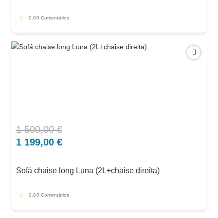
0.0
0 Comentários
1 500,00
€
O
O
preço
preço
1 199,00
€
original
atual
era:
é:
Sofá chaise long Luna (2L+chaise direita)
1
1
500,00 €.
199,00 €.
0.0
0 Comentários