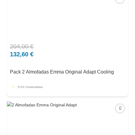
204,00
€
O
O
preço
preço
132,60
€
original
atual
era:
é:
Pack 2 Almofadas Emma Original Adapt Cooling
204,00 €.
132,60 €.
0.0
0 Comentários