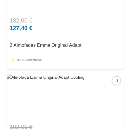
182,00
€
O
O
preço
preço
127,40
€
original
atual
era:
é:
2 Almofadas Emma Original Adapt
182,00 €.
127,40 €.
0.0
0 Comentários
102,00
€
O
O