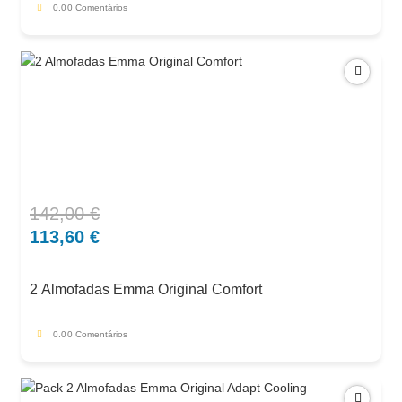
0.0
0 Comentários
142,00
€
O
O
preço
preço
113,60
€
original
atual
era:
é:
2 Almofadas Emma Original Comfort
142,00 €.
113,60 €.
0.0
0 Comentários