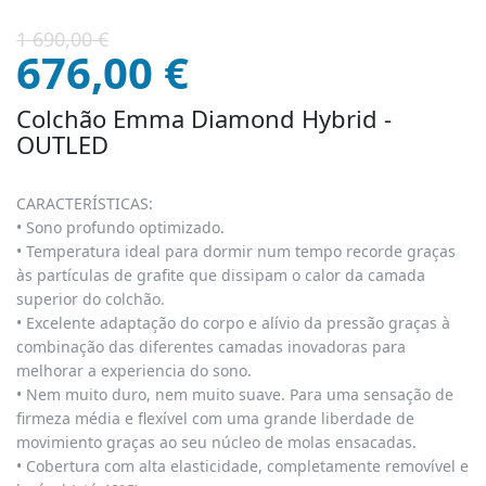
O
O
1 690,00
€
preço
preço
676,00
€
original
atual
era:
é:
Colchão Emma Diamond Hybrid -
1
676,00 €.
OUTLED
690,00 €.
CARACTERÍSTICAS:
• Sono profundo optimizado.
• Temperatura ideal para dormir num tempo recorde graças
às partículas de grafite que dissipam o calor da camada
superior do colchão.
• Excelente adaptação do corpo e alívio da pressão graças à
combinação das diferentes camadas inovadoras para
melhorar a experiencia do sono.
• Nem muito duro, nem muito suave. Para uma sensação de
firmeza média e flexível com uma grande liberdade de
movimiento graças ao seu núcleo de molas ensacadas.
• Cobertura com alta elasticidade, completamente removível e