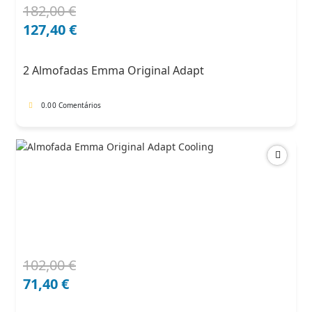
182,00
€
O
O
preço
preço
127,40
€
original
atual
era:
é:
2 Almofadas Emma Original Adapt
182,00 €.
127,40 €.
0.0
0 Comentários
102,00
€
O
O
preço
preço
71,40
€
original
atual