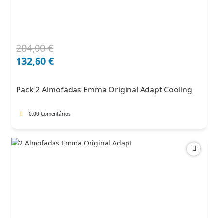
204,00
€
O
O
preço
preço
132,60
€
original
atual
era:
é:
Pack 2 Almofadas Emma Original Adapt Cooling
204,00 €.
132,60 €.
0.0
0 Comentários