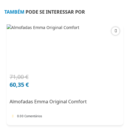
Diamond
TAMBÉM
PODE SE INTERESSAR POR
Hybrid
-
OUTLED
71,00
€
O
O
preço
preço
60,35
€
original
atual
era:
é:
Almofadas Emma Original Comfort
71,00 €.
60,35 €.
0.0
0 Comentários