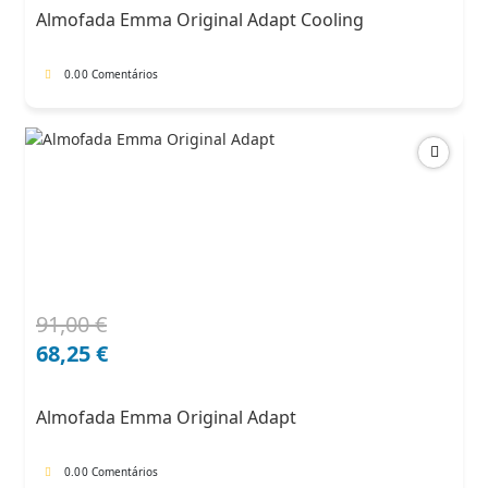
era:
é:
Almofada Emma Original Adapt Cooling
102,00 €.
71,40 €.
0.0
0 Comentários
91,00
€
O
O
preço
preço
68,25
€
original
atual
era:
é:
Almofada Emma Original Adapt
91,00 €.
68,25 €.
0.0
0 Comentários