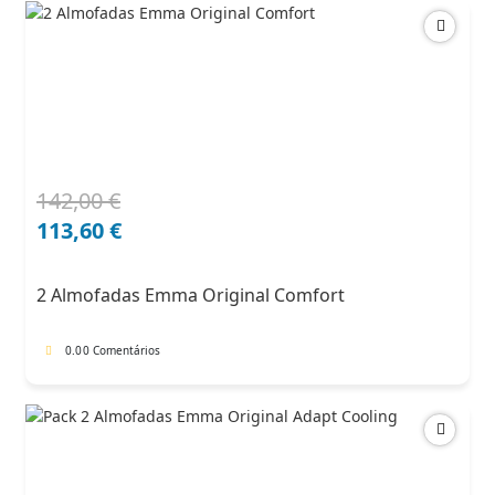
142,00
€
O
O
preço
preço
113,60
€
original
atual
era:
é:
2 Almofadas Emma Original Comfort
142,00 €.
113,60 €.
0.0
0 Comentários