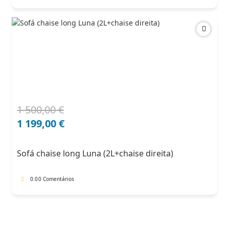
1 500,00
€
O
O
preço
preço
1 199,00
€
original
atual
era:
é:
Sofá chaise long Luna (2L+chaise direita)
1
1
500,00 €.
199,00 €.
0.0
0 Comentários