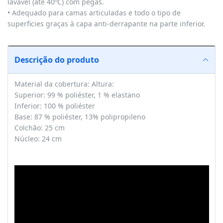
lavável (até 40ºC) com pegas.
• Adequado para camas articuladas e todo o tipo de
superficies graças à capa anti-derrapante na parte inferior.
Descrição do produto
Material da cobertura: Altura:
Superior: 99 % poliéster, 1 % elastano
Inferior: 100 % poliéster
Base: 87 % poliéster, 13% polipropileno
Colchão: 25 cm
Núcleo: 24 cm