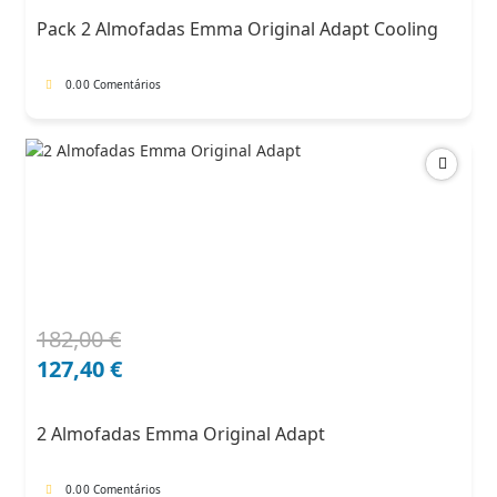
era:
é:
Pack 2 Almofadas Emma Original Adapt Cooling
204,00 €.
132,60 €.
0.0
0 Comentários
182,00
€
O
O
preço
preço
127,40
€
original
atual
era:
é:
2 Almofadas Emma Original Adapt
182,00 €.
127,40 €.
0.0
0 Comentários