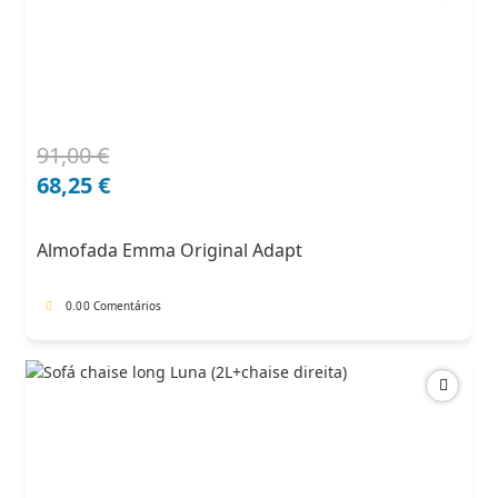
91,00
€
O
O
preço
preço
68,25
€
original
atual
era:
é:
Almofada Emma Original Adapt
91,00 €.
68,25 €.
0.0
0 Comentários