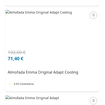
102,00
€
O
O
preço
preço
71,40
€
original
atual
era:
é:
Almofada Emma Original Adapt Cooling
102,00 €.
71,40 €.
0.0
0 Comentários