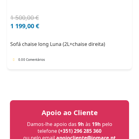
1 500,00
€
O
O
preço
preço
1 199,00
€
original
atual
era:
é:
Sofá chaise long Luna (2L+chaise direita)
1
1
500,00 €.
199,00 €.
0.0
0 Comentários
Apoio ao Cliente
Damos-lhe apoio das
9h
às
19h
pelo
telefone
(+351) 296 285 360
ou pelo email
apoiocliente@jomare.pt