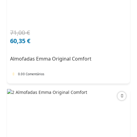
71,00
€
O
O
preço
preço
60,35
€
original
atual
era:
é:
Almofadas Emma Original Comfort
71,00 €.
60,35 €.
0.0
0 Comentários