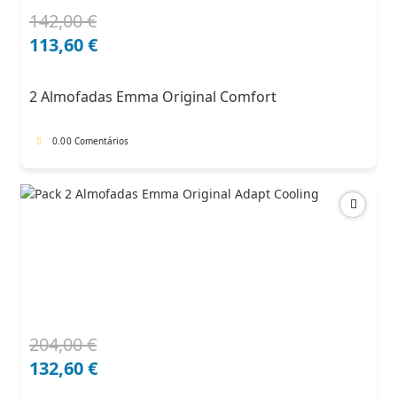
142,00
€
O
O
preço
preço
113,60
€
original
atual
era:
é:
2 Almofadas Emma Original Comfort
142,00 €.
113,60 €.
0.0
0 Comentários
204,00
€
O
O
preço
preço
132,60
€
original
atual