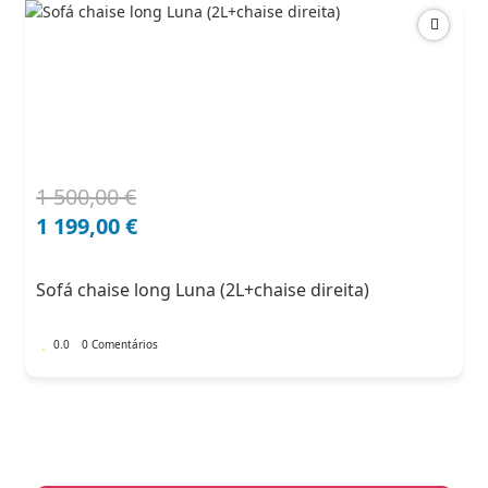
1 500,00
€
O
O
preço
preço
1 199,00
€
original
atual
era:
é:
Sofá chaise long Luna (2L+chaise direita)
1
1
500,00 €.
199,00 €.
0.0
0 Comentários