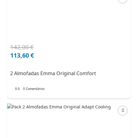
142,00
€
O
O
preço
preço
113,60
€
original
atual
era:
é:
2 Almofadas Emma Original Comfort
142,00 €.
113,60 €.
0.0
0 Comentários