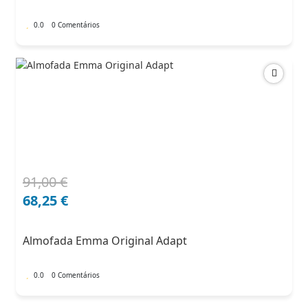
0.0
0 Comentários
91,00
€
O
O
preço
preço
68,25
€
original
atual
era:
é:
Almofada Emma Original Adapt
91,00 €.
68,25 €.
0.0
0 Comentários