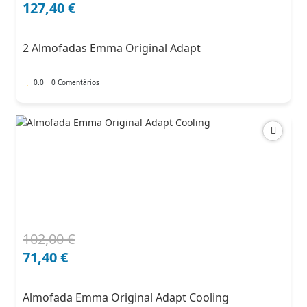
preço
preço
127,40
€
original
atual
era:
é:
2 Almofadas Emma Original Adapt
182,00 €.
127,40 €.
0.0
0 Comentários
102,00
€
O
O
preço
preço
71,40
€
original
atual
era:
é:
Almofada Emma Original Adapt Cooling
102,00 €.
71,40 €.