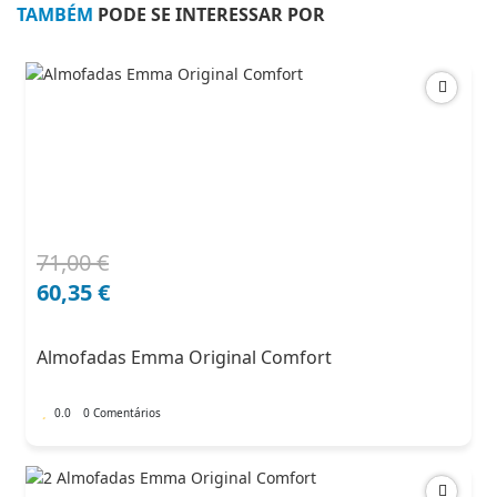
TAMBÉM
PODE SE INTERESSAR POR
71,00
€
O
O
preço
preço
60,35
€
original
atual
era:
é:
Almofadas Emma Original Comfort
71,00 €.
60,35 €.
0.0
0 Comentários