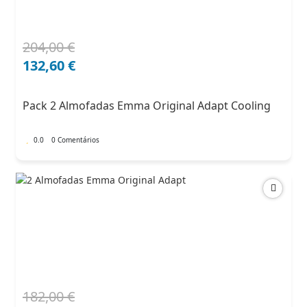
204,00
€
O
O
preço
preço
132,60
€
original
atual
era:
é:
Pack 2 Almofadas Emma Original Adapt Cooling
204,00 €.
132,60 €.
0.0
0 Comentários
182,00
€
O
O