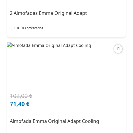
original
atual
era:
é:
2 Almofadas Emma Original Adapt
182,00 €.
127,40 €.
0.0
0 Comentários
102,00
€
O
O
preço
preço
71,40
€
original
atual
era:
é:
Almofada Emma Original Adapt Cooling
102,00 €.
71,40 €.