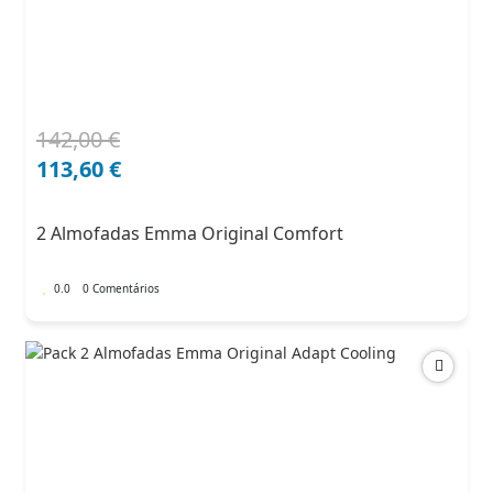
142,00
€
O
O
preço
preço
113,60
€
original
atual
era:
é:
2 Almofadas Emma Original Comfort
142,00 €.
113,60 €.
0.0
0 Comentários