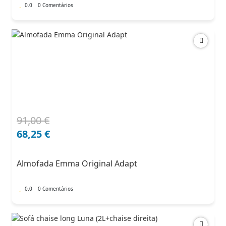
0.0
0 Comentários
91,00
€
O
O
preço
preço
68,25
€
original
atual
era:
é:
Almofada Emma Original Adapt
91,00 €.
68,25 €.
0.0
0 Comentários