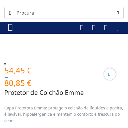
Price
54,45
€
range:
–
54,45 €
80,85
€
through
Protetor de Colchão Emma
80,85 €
Capa Protetora Emma: protege o colchão de líquidos e poeira,
é lavável, hipoalergénica e mantém o conforto e frescura do
sono.