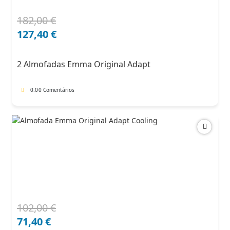
182,00
€
O
O
preço
preço
127,40
€
original
atual
era:
é:
2 Almofadas Emma Original Adapt
182,00 €.
127,40 €.
0.0
0 Comentários
102,00
€
O
O
preço
preço
71,40
€