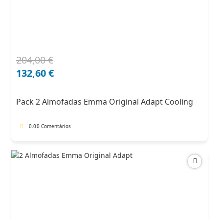
204,00
€
O
O
preço
preço
132,60
€
original
atual
era:
é:
Pack 2 Almofadas Emma Original Adapt Cooling
204,00 €.
132,60 €.
0.0
0 Comentários