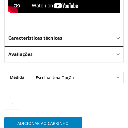
Características técnicas
Avaliações
Medida
Quantidade
de
Protetor
de
ADICIONAR AO CARRINHO
Colchão