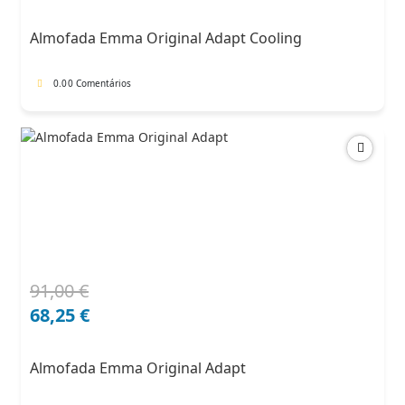
original
atual
era:
é:
Almofada Emma Original Adapt Cooling
102,00 €.
71,40 €.
0.0
0 Comentários
91,00
€
O
O
preço
preço
68,25
€
original
atual
era:
é:
Almofada Emma Original Adapt
91,00 €.
68,25 €.