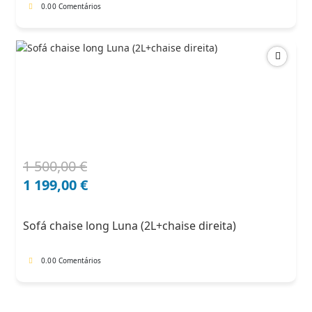
0.0
0 Comentários
1 500,00
€
O
O
preço
preço
1 199,00
€
original
atual
era:
é:
Sofá chaise long Luna (2L+chaise direita)
1
1
500,00 €.
199,00 €.
0.0
0 Comentários