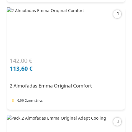
142,00
€
O
O
preço
preço
113,60
€
original
atual
era:
é:
2 Almofadas Emma Original Comfort
142,00 €.
113,60 €.
0.0
0 Comentários