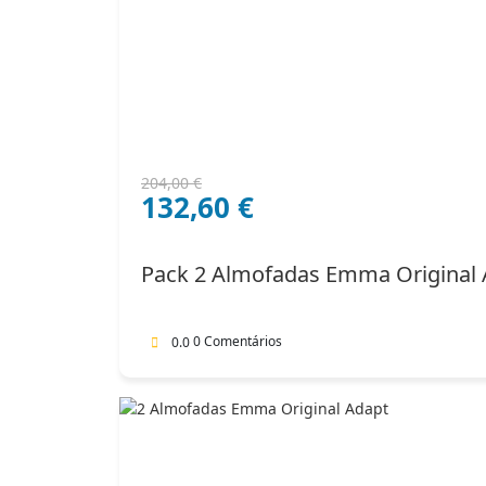
O
O
204,00
€
132,60
€
preço
preço
original
atual
era:
é:
Pack 2 Almofadas Emma Original 
204,00 €.
132,60 €.
0 Comentários
0.0