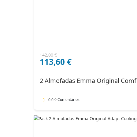
O
O
142,00
€
113,60
€
preço
preço
original
atual
era:
é:
2 Almofadas Emma Original Comf
142,00 €.
113,60 €.
0 Comentários
0.0