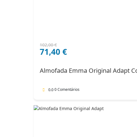
O
O
102,00
€
71,40
€
preço
preço
original
atual
era:
é:
Almofada Emma Original Adapt C
102,00 €.
71,40 €.
0 Comentários
0.0