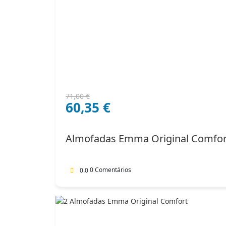
O
O
71,00
€
60,35
€
preço
preço
original
atual
era:
é:
Almofadas Emma Original Comfor
71,00 €.
60,35 €.
0 Comentários
0.0