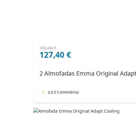
O
O
182,00
€
127,40
€
preço
preço
original
atual
era:
é:
2 Almofadas Emma Original Adap
182,00 €.
127,40 €.
0 Comentários
0.0