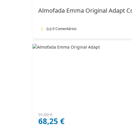
era:
é:
Almofada Emma Original Adapt C
102,00 €.
71,40 €.
0 Comentários
0.0
O
O
91,00
€
68,25
€
preço
preço
original
atual