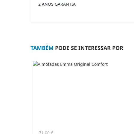
2 ANOS GARANTIA
TAMBÉM
PODE SE INTERESSAR POR
O
O
71,00
€