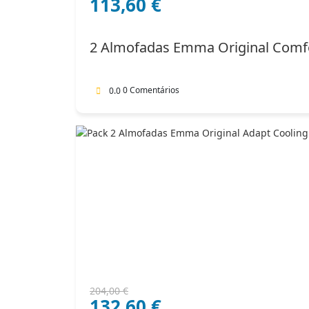
113,60
€
preço
preço
original
atual
era:
é:
2 Almofadas Emma Original Comf
142,00 €.
113,60 €.
0 Comentários
0.0
O
O
204,00
€
132,60
€
preço
preço