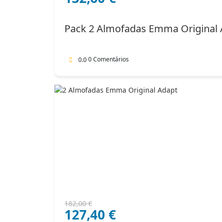
original
atual
era:
é:
Pack 2 Almofadas Emma Original 
204,00 €.
132,60 €.
0 Comentários
0.0
O
O
182,00
€
127,40
€
preço
preço