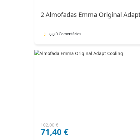
original
atual
era:
é:
2 Almofadas Emma Original Adap
182,00 €.
127,40 €.
0 Comentários
0.0
O
O
102,00
€
71,40
€
preço
preço
original
atual