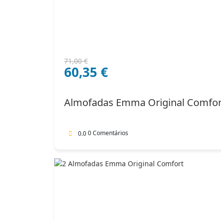
O
O
71,00
€
60,35
€
preço
preço
original
atual
era:
é:
Almofadas Emma Original Comfor
71,00 €.
60,35 €.
0 Comentários
0.0