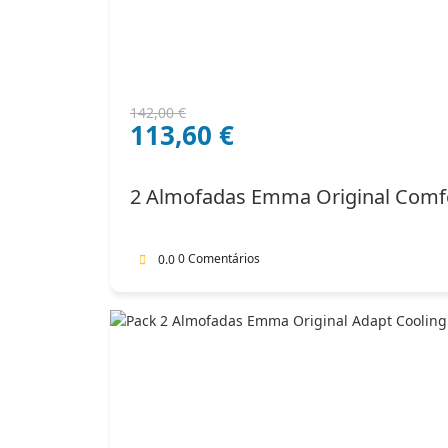
O
O
142,00
€
113,60
€
preço
preço
original
atual
era:
é:
2 Almofadas Emma Original Comf
142,00 €.
113,60 €.
0 Comentários
0.0