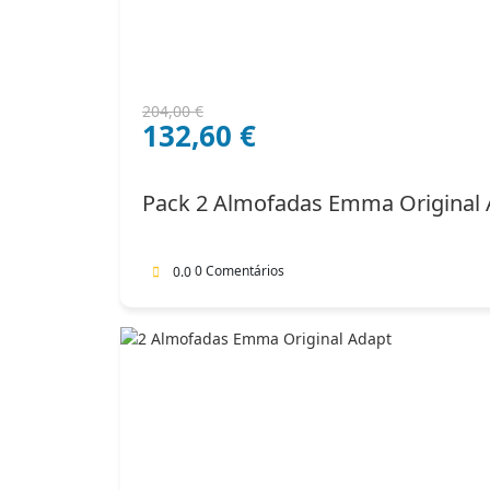
O
O
204,00
€
132,60
€
preço
preço
original
atual
era:
é:
Pack 2 Almofadas Emma Original 
204,00 €.
132,60 €.
0 Comentários
0.0