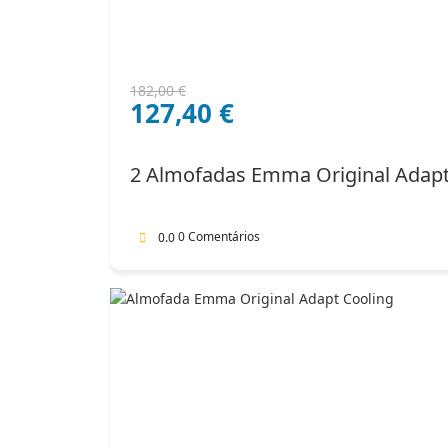
O
O
182,00
€
127,40
€
preço
preço
original
atual
era:
é:
2 Almofadas Emma Original Adap
182,00 €.
127,40 €.
0 Comentários
0.0