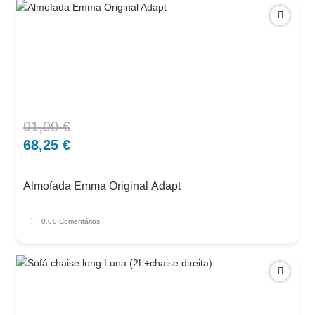
91,00
€
O
O
preço
preço
68,25
€
original
atual
era:
é:
Almofada Emma Original Adapt
91,00 €.
68,25 €.
0.0
0 Comentários