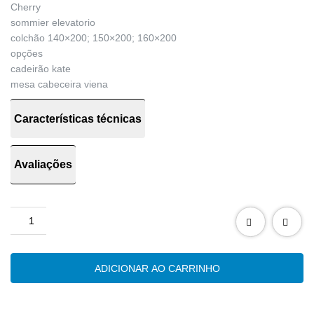
Cherry
sommier elevatorio
colchão 140×200; 150×200; 160×200
opções
cadeirão kate
mesa cabeceira viena
Características técnicas
Avaliações
Quantidade
de
Cama
estofada
ADICIONAR AO CARRINHO
Cherry