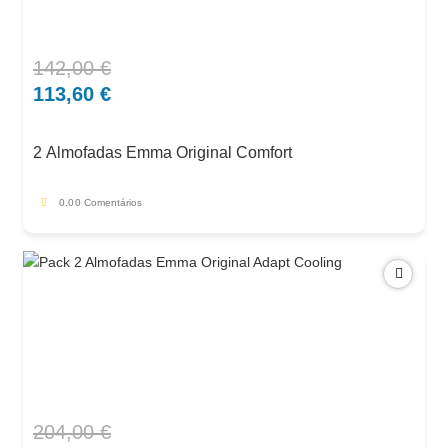
142,00
€
O
O
preço
preço
113,60
€
original
atual
era:
é:
2 Almofadas Emma Original Comfort
142,00 €.
113,60 €.
0.0
0 Comentários
204,00
€
O
O