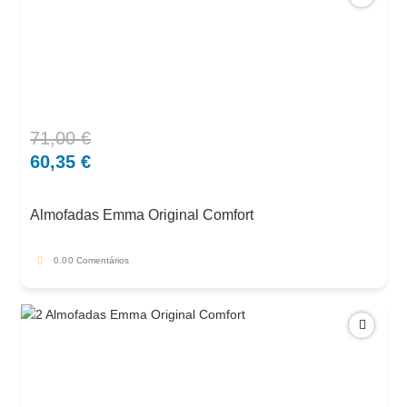
71,00
€
O
O
preço
preço
60,35
€
original
atual
era:
é:
Almofadas Emma Original Comfort
71,00 €.
60,35 €.
0.0
0 Comentários