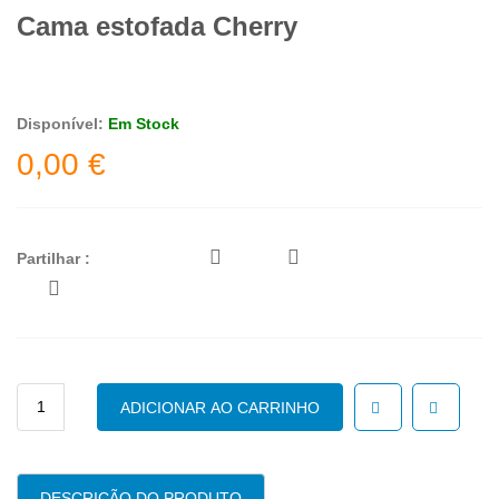
Cama estofada Cherry
Disponível:
Em Stock
0,00
€
Partilhar :
Quantidade
ADICIONAR AO CARRINHO
de
Cama
estofada
Cherry
DESCRIÇÃO DO PRODUTO