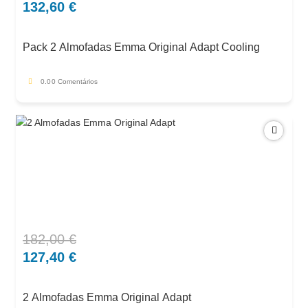
preço
preço
132,60
€
original
atual
era:
é:
Pack 2 Almofadas Emma Original Adapt Cooling
204,00 €.
132,60 €.
0.0
0 Comentários
182,00
€
O
O
preço
preço
127,40
€
original
atual
era:
é:
2 Almofadas Emma Original Adapt
182,00 €.
127,40 €.