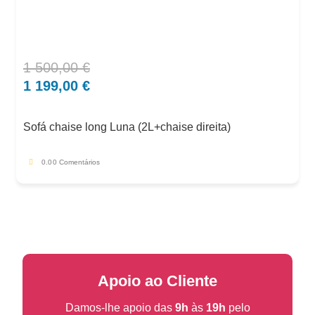
1 500,00
€
O
O
preço
preço
1 199,00
€
original
atual
era:
é:
Sofá chaise long Luna (2L+chaise direita)
1
1
500,00 €.
199,00 €.
0.0
0 Comentários
Apoio ao Cliente
Damos-lhe apoio das
9h
às
19h
pelo