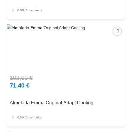
0.0
0 Comentários
102,00
€
O
O
preço
preço
71,40
€
original
atual
era:
é:
Almofada Emma Original Adapt Cooling
102,00 €.
71,40 €.
0.0
0 Comentários