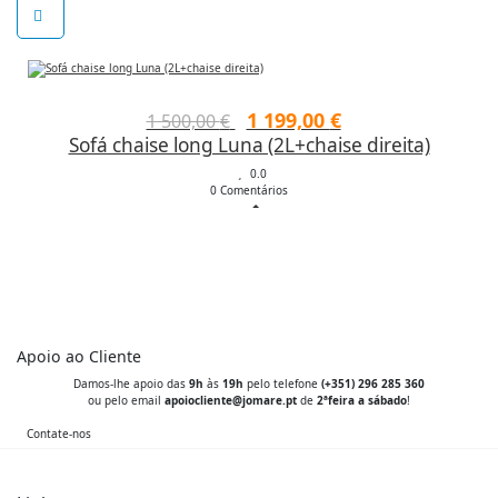
O
O
1 199,00
€
1 500,00
€
Sofá chaise long Luna (2L+chaise direita)
preço
preço
original
0.0
atual
0 Comentários
era:
é:
1
1
500,00 €.
199,00 €.
Apoio ao Cliente
Damos-lhe apoio das
9h
às
19h
pelo telefone
(+351) 296 285 360
ou pelo email
apoiocliente@jomare.pt
de
2ªfeira a sábado
!
Contate-nos