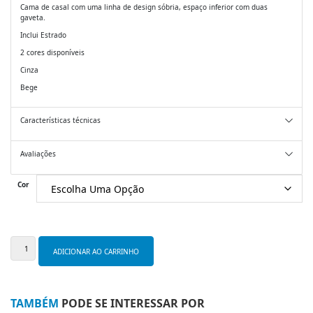
Cama de casal com uma linha de design sóbria, espaço inferior com duas
gaveta.
Inclui Estrado
2 cores disponíveis
Cinza
Bege
Características técnicas
Avaliações
Cor
Quantidade
de
ADICIONAR AO CARRINHO
Cama
casal
Madrid
195x160
TAMBÉM
PODE SE INTERESSAR POR