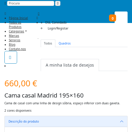
Página Inicial
0
Todos os
Olá,
Convidado
Produtos
Login/Registar
Categorias
Marcas
Serviços
Todos
Quadros
Blog
Não há nenhum item na lista de
Contate-nos
desejos.
A minha lista de desejos
660,00
€
Cama casal Madrid 195×160
Cama de casal com uma linha de design sóbria, espaço inferior com duas gaveta.
2 cores disponiveis
Descrição do produto