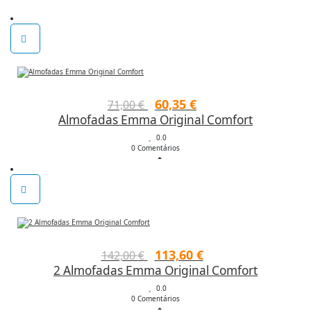
O
O
60,35
€
71,00
€
Almofadas Emma Original Comfort
preço
preço
original
0.0
atual
0 Comentários
era:
é:
71,00 €.
60,35 €.
O
O
113,60
€
142,00
€
2 Almofadas Emma Original Comfort
preço
preço
original
0.0
atual
0 Comentários
era:
é: