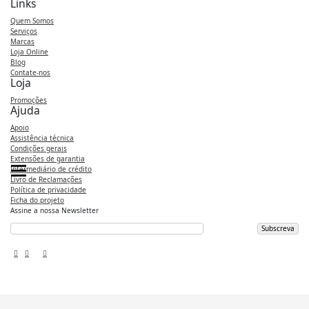
Links
Quem Somos
Serviços
Marcas
Loja Online
Blog
Contate-nos
Loja
Promoções
Ajuda
Apoio
Assistência técnica
Condições gerais
Extensões de garantia
Intermediário de crédito
Categories
Categories
Categories
Livro de Reclamações
Política de privacidade
Ficha do projeto
Assine a nossa Newsletter
Subscreva