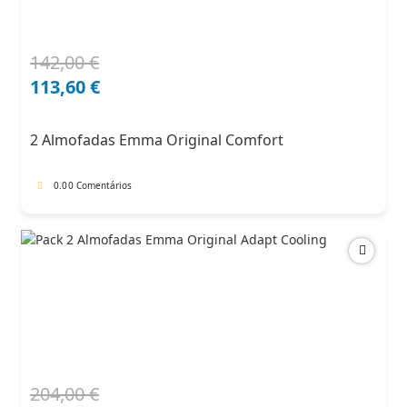
142,00
€
O
O
preço
preço
113,60
€
original
atual
era:
é:
2 Almofadas Emma Original Comfort
142,00 €.
113,60 €.
0.0
0 Comentários
204,00
€
O
O