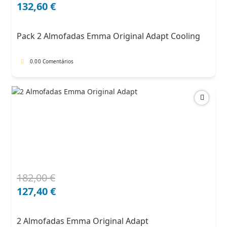
preço
preço
132,60
€
original
atual
era:
é:
Pack 2 Almofadas Emma Original Adapt Cooling
204,00 €.
132,60 €.
0.0
0 Comentários
182,00
€
O
O
preço
preço
127,40
€
original
atual
era:
é:
2 Almofadas Emma Original Adapt
182,00 €.
127,40 €.