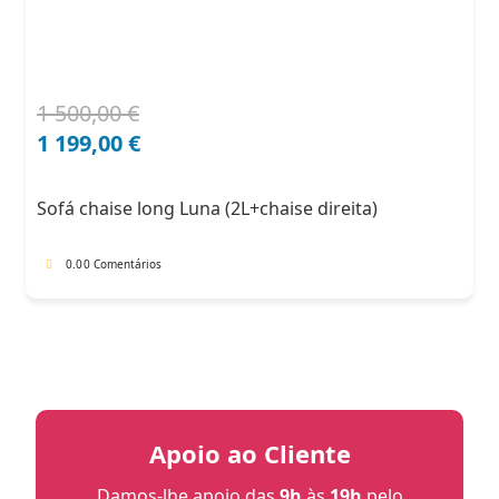
1 500,00
€
O
O
preço
preço
1 199,00
€
original
atual
era:
é:
Sofá chaise long Luna (2L+chaise direita)
1
1
500,00 €.
199,00 €.
0.0
0 Comentários
Apoio ao Cliente
Damos-lhe apoio das
9h
às
19h
pelo