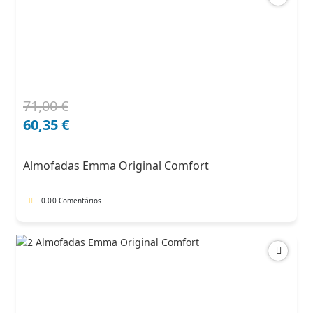
71,00
€
O
O
preço
preço
60,35
€
original
atual
era:
é:
Almofadas Emma Original Comfort
71,00 €.
60,35 €.
0.0
0 Comentários