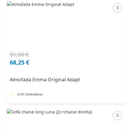
91,00
€
O
O
preço
preço
68,25
€
original
atual
era:
é:
Almofada Emma Original Adapt
91,00 €.
68,25 €.
0.0
0 Comentários