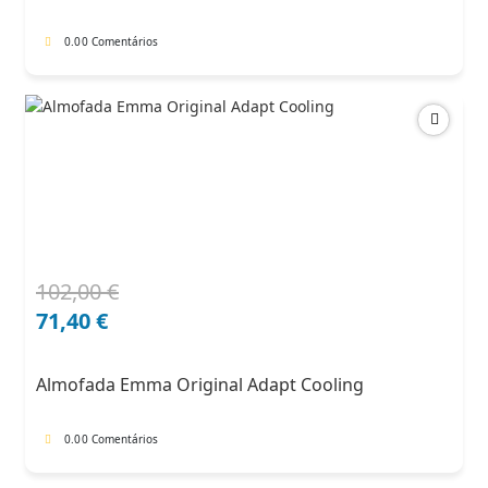
0.0
0 Comentários
102,00
€
O
O
preço
preço
71,40
€
original
atual
era:
é:
Almofada Emma Original Adapt Cooling
102,00 €.
71,40 €.
0.0
0 Comentários