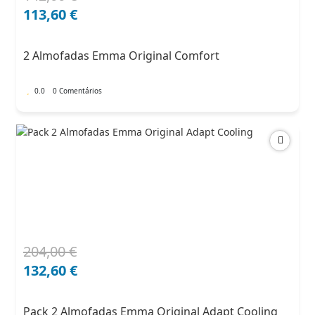
preço
preço
113,60
€
original
atual
era:
é:
2 Almofadas Emma Original Comfort
142,00 €.
113,60 €.
0.0
0 Comentários
204,00
€
O
O
preço
preço
132,60
€
original
atual
era:
é:
Pack 2 Almofadas Emma Original Adapt Cooling