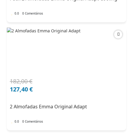
204,00 €.
132,60 €.
0.0
0 Comentários
182,00
€
O
O
preço
preço
127,40
€
original
atual
era:
é:
2 Almofadas Emma Original Adapt
182,00 €.
127,40 €.
0.0
0 Comentários