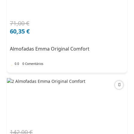
71,00
€
O
O
preço
preço
60,35
€
original
atual
era:
é:
Almofadas Emma Original Comfort
71,00 €.
60,35 €.
0.0
0 Comentários
142,00
€
O
O