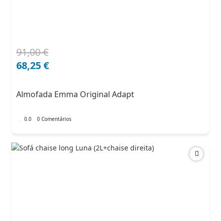
91,00
€
O
O
preço
preço
68,25
€
original
atual
era:
é:
Almofada Emma Original Adapt
91,00 €.
68,25 €.
0.0
0 Comentários