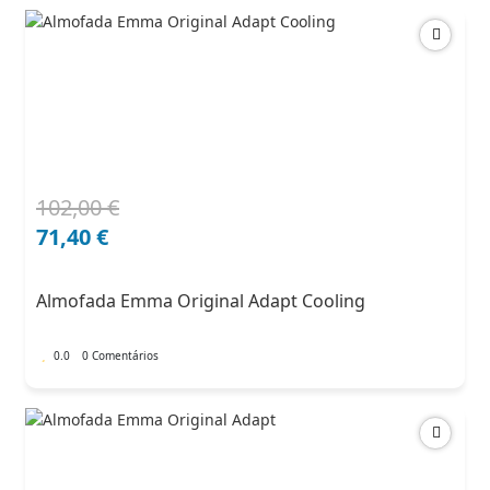
102,00
€
O
O
preço
preço
71,40
€
original
atual
era:
é:
Almofada Emma Original Adapt Cooling
102,00 €.
71,40 €.
0.0
0 Comentários