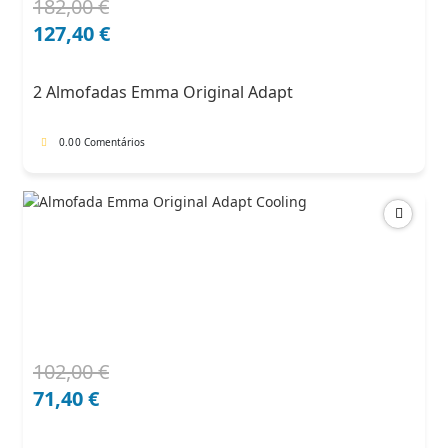
182,00
€
O
O
preço
preço
127,40
€
original
atual
era:
é:
2 Almofadas Emma Original Adapt
182,00 €.
127,40 €.
0.0
0 Comentários
102,00
€
O
O
preço
preço
71,40
€
original
atual
era:
é: