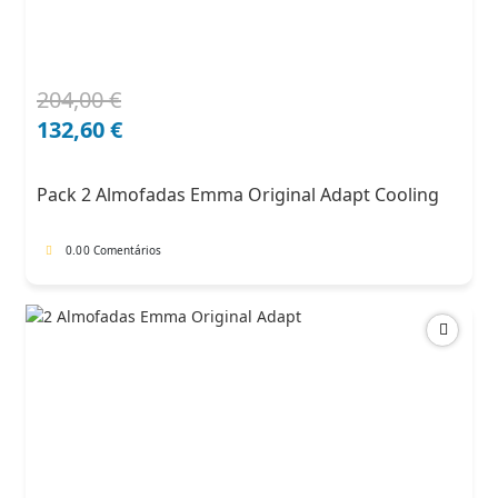
204,00
€
O
O
preço
preço
132,60
€
original
atual
era:
é:
Pack 2 Almofadas Emma Original Adapt Cooling
204,00 €.
132,60 €.
0.0
0 Comentários