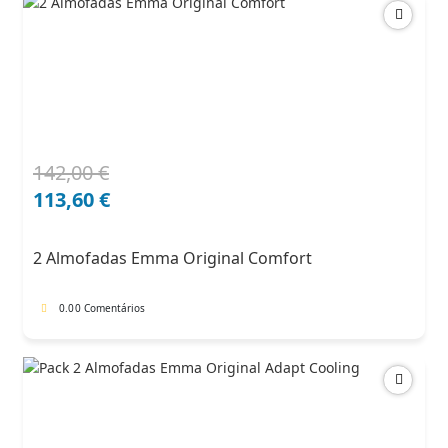
142,00
€
O
O
preço
preço
113,60
€
original
atual
era:
é:
2 Almofadas Emma Original Comfort
142,00 €.
113,60 €.
0.0
0 Comentários