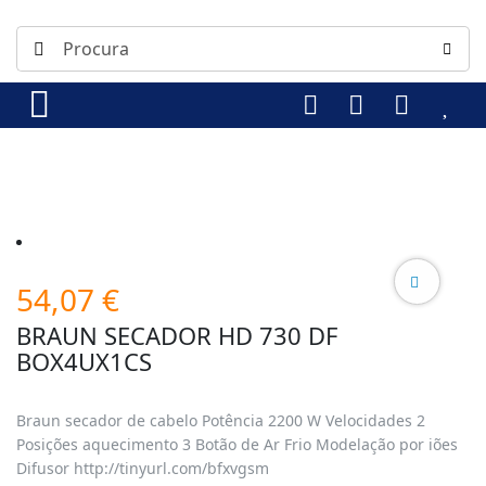
54,07
€
BRAUN SECADOR HD 730 DF
BOX4UX1CS
Braun secador de cabelo Potência 2200 W Velocidades 2
Posições aquecimento 3 Botão de Ar Frio Modelação por iões
Difusor http://tinyurl.com/bfxvgsm