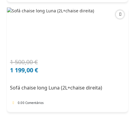
1 500,00
€
O
O
preço
preço
1 199,00
€
original
atual
era:
é:
Sofá chaise long Luna (2L+chaise direita)
1
1
500,00 €.
199,00 €.
0.0
0 Comentários