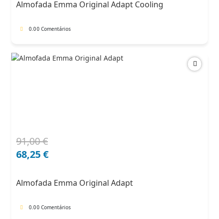
Almofada Emma Original Adapt Cooling
102,00 €.
71,40 €.
0.0
0 Comentários
91,00
€
O
O
preço
preço
68,25
€
original
atual
era:
é:
Almofada Emma Original Adapt
91,00 €.
68,25 €.
0.0
0 Comentários