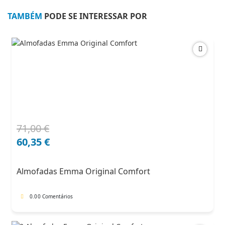
TAMBÉM
PODE SE INTERESSAR POR
71,00
€
O
O
preço
preço
60,35
€
original
atual
era:
é:
Almofadas Emma Original Comfort
71,00 €.
60,35 €.
0.0
0 Comentários