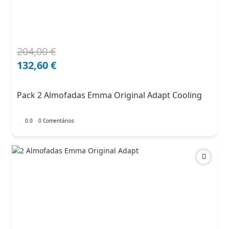
204,00
€
O
O
preço
preço
132,60
€
original
atual
era:
é:
Pack 2 Almofadas Emma Original Adapt Cooling
204,00 €.
132,60 €.
0.0
0 Comentários