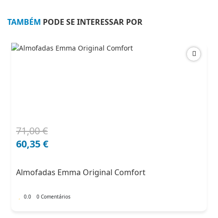
PURE
TAMBÉM
PODE SE INTERESSAR POR
71,00
€
O
O
preço
preço
60,35
€
original
atual
era:
é:
Almofadas Emma Original Comfort
71,00 €.
60,35 €.
0.0
0 Comentários