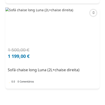
1 500,00
€
O
O
preço
preço
1 199,00
€
original
atual
era:
é:
Sofá chaise long Luna (2L+chaise direita)
1
1
500,00 €.
199,00 €.
0.0
0 Comentários