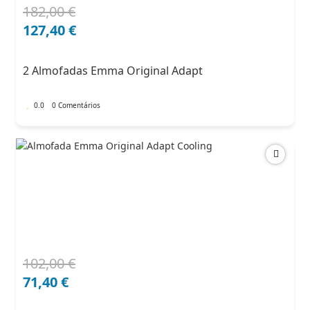
182,00
€
O
O
preço
preço
127,40
€
original
atual
era:
é:
2 Almofadas Emma Original Adapt
182,00 €.
127,40 €.
0.0
0 Comentários
102,00
€
O
O
preço
preço
71,40
€
original
atual