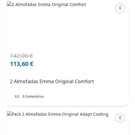
142,00
€
O
O
preço
preço
113,60
€
original
atual
era:
é:
2 Almofadas Emma Original Comfort
142,00 €.
113,60 €.
0.0
0 Comentários