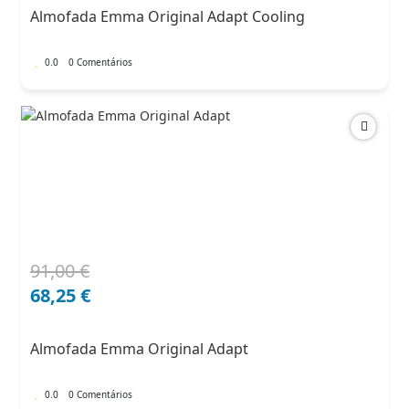
era:
é:
Almofada Emma Original Adapt Cooling
102,00 €.
71,40 €.
0.0
0 Comentários
91,00
€
O
O
preço
preço
68,25
€
original
atual
era:
é:
Almofada Emma Original Adapt
91,00 €.
68,25 €.
0.0
0 Comentários