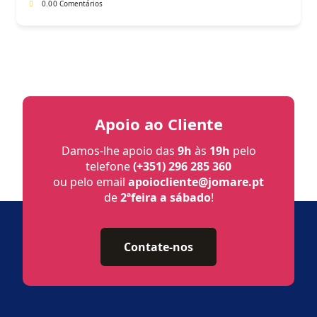
0.0
0 Comentários
Apoio ao Cliente
Damos-lhe apoio das
9h
às
19h
pelo
telefone
(+351) 296 285 360
ou pelo email
apoiocliente@jomare.pt
de
2ªfeira a sábado
!
Contate-nos