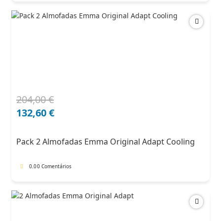
204,00
€
O
O
preço
preço
132,60
€
original
atual
era:
é:
Pack 2 Almofadas Emma Original Adapt Cooling
204,00 €.
132,60 €.
0.0
0 Comentários