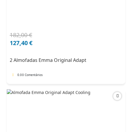
182,00
€
O
O
preço
preço
127,40
€
original
atual
era:
é:
2 Almofadas Emma Original Adapt
182,00 €.
127,40 €.
0.0
0 Comentários