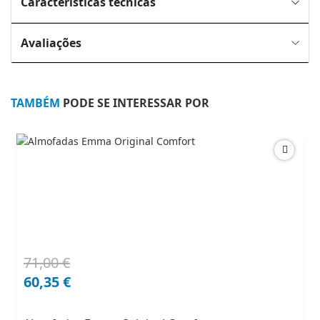
Características técnicas
Avaliações
TAMBÉM
PODE SE INTERESSAR POR
71,00
€
O
O
preço
preço
60,35
€
original
atual
era:
é: