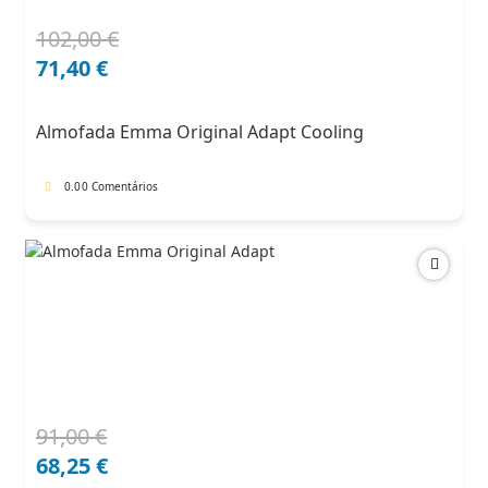
102,00
€
O
O
preço
preço
71,40
€
original
atual
era:
é:
Almofada Emma Original Adapt Cooling
102,00 €.
71,40 €.
0.0
0 Comentários
91,00
€
O
O
preço
preço
68,25
€