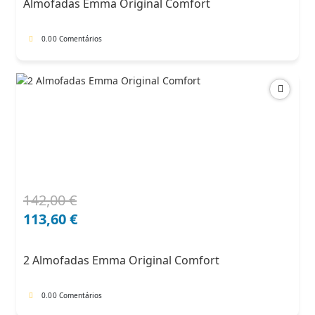
Almofadas Emma Original Comfort
71,00 €.
60,35 €.
0.0
0 Comentários
142,00
€
O
O
preço
preço
113,60
€
original
atual
era:
é:
2 Almofadas Emma Original Comfort
142,00 €.
113,60 €.
0.0
0 Comentários