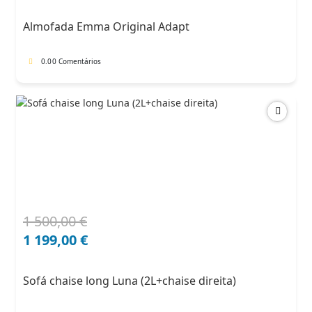
original
atual
era:
é:
Almofada Emma Original Adapt
91,00 €.
68,25 €.
0.0
0 Comentários
1 500,00
€
O
O
preço
preço
1 199,00
€
original
atual
era:
é:
Sofá chaise long Luna (2L+chaise direita)
1
1
500,00 €.
199,00 €.