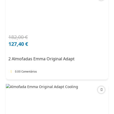
182,00
€
O
O
preço
preço
127,40
€
original
atual
era:
é:
2 Almofadas Emma Original Adapt
182,00 €.
127,40 €.
0.0
0 Comentários