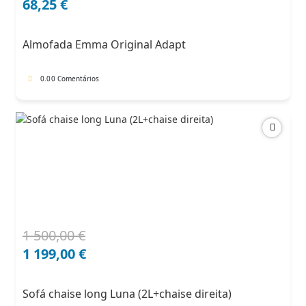
preço
preço
68,25
€
original
atual
era:
é:
Almofada Emma Original Adapt
91,00 €.
68,25 €.
0.0
0 Comentários
1 500,00
€
O
O
preço
preço
1 199,00
€
original
atual
era:
é:
Sofá chaise long Luna (2L+chaise direita)
1
1