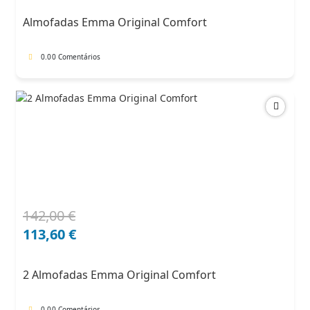
era:
é:
Almofadas Emma Original Comfort
71,00 €.
60,35 €.
0.0
0 Comentários
142,00
€
O
O
preço
preço
113,60
€
original
atual
era:
é:
2 Almofadas Emma Original Comfort
142,00 €.
113,60 €.
0.0
0 Comentários