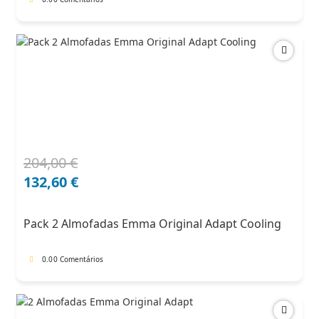
204,00
€
O
O
preço
preço
132,60
€
original
atual
era:
é:
Pack 2 Almofadas Emma Original Adapt Cooling
204,00 €.
132,60 €.
0.0
0 Comentários