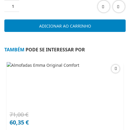
Quantidade
de
BRAUN
ALISADOR
ADICIONAR AO CARRINHO
SERIES
3
ST310
TAMBÉM
PODE SE INTERESSAR POR
71,00
€
O
O
preço
preço
60,35
€
original
atual