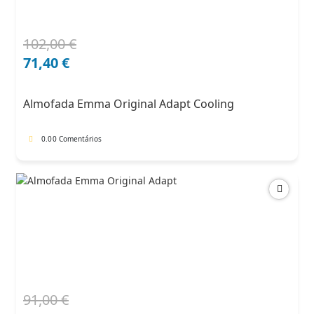
102,00
€
O
O
preço
preço
71,40
€
original
atual
era:
é:
Almofada Emma Original Adapt Cooling
102,00 €.
71,40 €.
0.0
0 Comentários
91,00
€
O
O